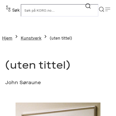
Hopp
til
Søk
K
innhold
Hjem
Kunstverk
(uten tittel)
(uten tittel)
John Søraune