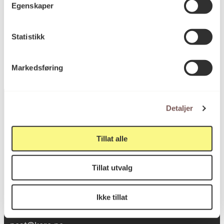
Egenskaper
KORO.005125
Reference
Statistikk
Markedsføring
Detaljer
Postadresse
Tillat alle
Tillat utvalg
Postboks 6994
St. Olavs plass
Ikke tillat
0130 Oslo