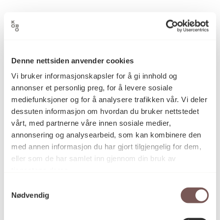
John Søraune
Kunstner
Denne nettsiden anvender cookies
Grafikk
Vi bruker informasjonskapsler for å gi innhold og
Kategori
annonser et personlig preg, for å levere sosiale
mediefunksjoner og for å analysere trafikken vår. Vi deler
dessuten informasjon om hvordan du bruker nettstedet
–
Teknikk og
vårt, med partnerne våre innen sosiale medier,
materiale
annonsering og analysearbeid, som kan kombinere den
med annen informasjon du har gjort tilgjengelig for dem,
eller som de har samlet inn gjennom din bruk av
Mål
tjenestene deres.
Dybde: 0cm
Diameter: 0cm
Samtykkevalg
Nødvendig
Bredde: 0cm
Høyde: 0cm