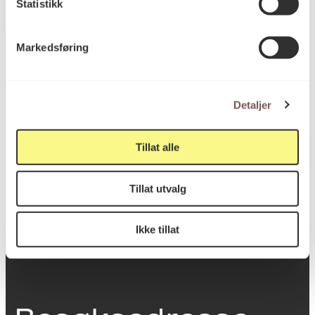
Statistikk
Markedsføring
Postadresse
Detaljer
Tillat alle
Postboks 6994
St. Olavs plass
Tillat utvalg
0130 Oslo
post@koro.no
Ikke tillat
22 99 11 99