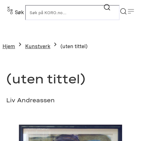
Hopp
til
Søk
K
innhold
Hjem
Kunstverk
(uten tittel)
(uten tittel)
Liv Andreassen