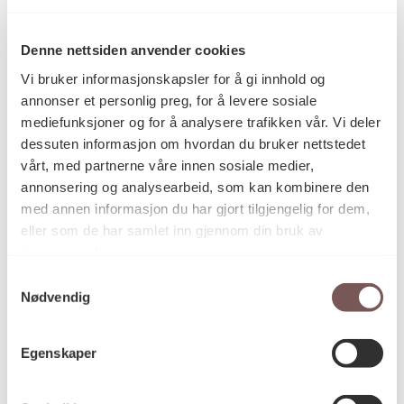
Liv Andreassen
Kunstner
Denne nettsiden anvender cookies
Vi bruker informasjonskapsler for å gi innhold og
–
Teknikk og
annonser et personlig preg, for å levere sosiale
materiale
mediefunksjoner og for å analysere trafikken vår. Vi deler
dessuten informasjon om hvordan du bruker nettstedet
vårt, med partnerne våre innen sosiale medier,
Mål
annonsering og analysearbeid, som kan kombinere den
Høyde: 0cm
med annen informasjon du har gjort tilgjengelig for dem,
Bredde: 0cm
eller som de har samlet inn gjennom din bruk av
Dybde: 0cm
tjenestene deres.
Diameter: 0cm
Samtykkevalg
Nødvendig
KORO.001375
Reference
Egenskaper