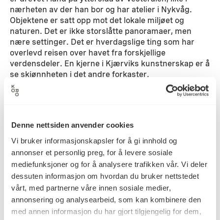
nærheten av der han bor og har atelier i Nykvåg.
Objektene er satt opp mot det lokale miljøet og
naturen. Det er ikke storslåtte panoramaer, men
nære settinger. Det er hverdagslige ting som har
overlevd reisen over havet fra forskjellige
verdensdeler. En kjerne i Kjærviks kunstnerskap er å
se skjønnheten i det andre forkaster.
Detaljer
Denne nettsiden anvender cookies
2008
Datering
Vi bruker informasjonskapsler for å gi innhold og
annonser et personlig preg, for å levere sosiale
mediefunksjoner og for å analysere trafikken vår. Vi deler
Halvard Kjærvik
dessuten informasjon om hvordan du bruker nettstedet
Kunstner
vårt, med partnerne våre innen sosiale medier,
annonsering og analysearbeid, som kan kombinere den
med annen informasjon du har gjort tilgjengelig for dem,
Fotografi
Kategori