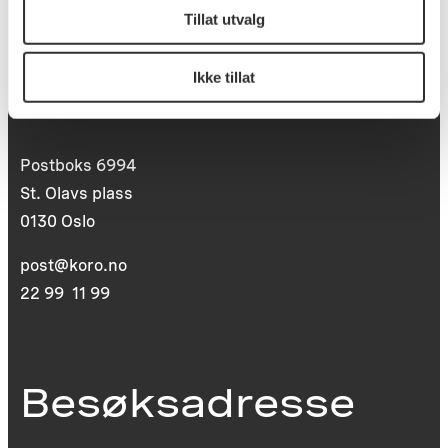
Tillat utvalg
Ikke tillat
Postadresse
Postboks 6994
St. Olavs plass
0130 Oslo
post@koro.no
22 99 11 99
Besøksadresse