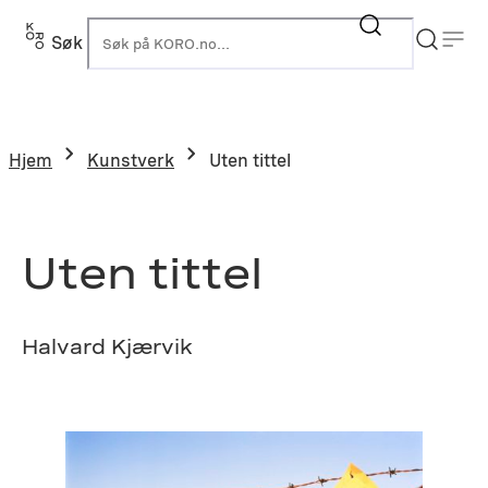
Hopp
til
Søk
K
innhold
Hjem
Kunstverk
Uten tittel
Uten tittel
Halvard Kjærvik