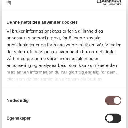
1999
Datering
Denne nettsiden anvender cookies
Vi bruker informasjonskapsler for å gi innhold og
Nils Olav Bøe
Kunstner
annonser et personlig preg, for å levere sosiale
mediefunksjoner og for å analysere trafikken vår. Vi deler
dessuten informasjon om hvordan du bruker nettstedet
Fotografi
vårt, med partnerne våre innen sosiale medier,
Kategori
annonsering og analysearbeid, som kan kombinere den
med annen informasjon du har gjort tilgjengelig for dem,
eller som de har samlet inn gjennom din bruk av
Mål
tjenestene deres.
Høyde: 70cm
Bredde: 80cm
Samtykkevalg
Nødvendig
KORO.005254
Reference
Egenskaper