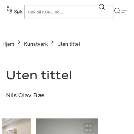
Hopp
til
Søk
K
innhold
Hjem
Kunstverk
Uten tittel
Uten tittel
Nils Olav Bøe