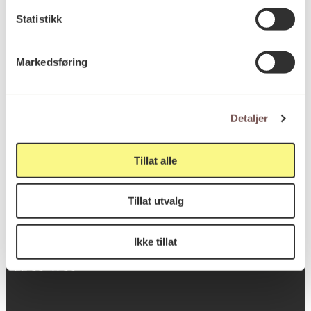
Statistikk
Markedsføring
Detaljer
Postadresse
Tillat alle
Postboks 6994
St. Olavs plass
Tillat utvalg
0130 Oslo
Ikke tillat
post@koro.no
22 99 11 99