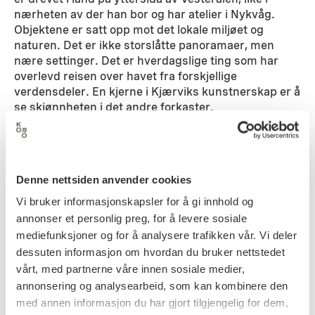
nærheten av der han bor og har atelier i Nykvåg.
Objektene er satt opp mot det lokale miljøet og
naturen. Det er ikke storslåtte panoramaer, men
nære settinger. Det er hverdagslige ting som har
overlevd reisen over havet fra forskjellige
verdensdeler. En kjerne i Kjærviks kunstnerskap er å
se skjønnheten i det andre forkaster.
Detaljer
Denne nettsiden anvender cookies
2008
Datering
Vi bruker informasjonskapsler for å gi innhold og
annonser et personlig preg, for å levere sosiale
mediefunksjoner og for å analysere trafikken vår. Vi deler
Halvard Kjærvik
dessuten informasjon om hvordan du bruker nettstedet
Kunstner
vårt, med partnerne våre innen sosiale medier,
annonsering og analysearbeid, som kan kombinere den
med annen informasjon du har gjort tilgjengelig for dem,
Fotografi
Kategori