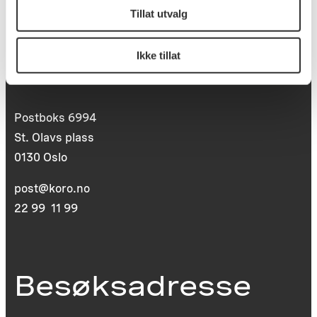
Tillat utvalg
Ikke tillat
Postadresse
Postboks 6994
St. Olavs plass
0130 Oslo
post@koro.no
22 99 11 99
Besøksadresse