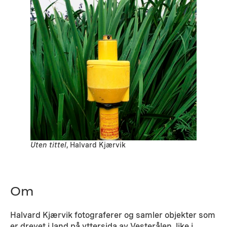
Uten tittel
, Halvard Kjærvik
Om
Halvard Kjærvik fotograferer og samler objekter som
er drevet i land på yttersida av Vesterålen, like i