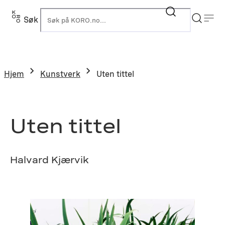
Hopp
til
Søk
K
innhold
Hjem
Kunstverk
Uten tittel
Uten tittel
Halvard Kjærvik