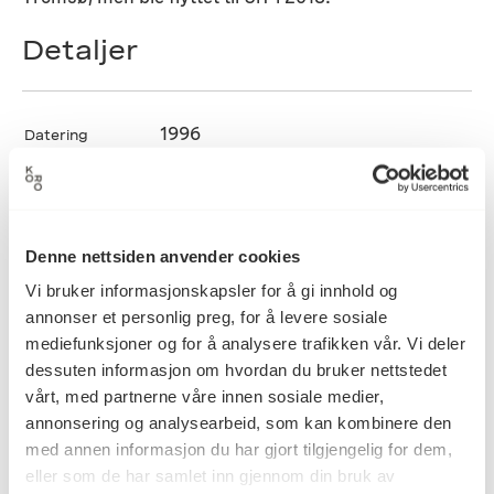
Detaljer
1996
Datering
Eevahenna Aalto
Kunstner
Denne nettsiden anvender cookies
Vi bruker informasjonskapsler for å gi innhold og
Batikk, Kunsthåndverk, Tekstil
Kategori
annonser et personlig preg, for å levere sosiale
mediefunksjoner og for å analysere trafikken vår. Vi deler
dessuten informasjon om hvordan du bruker nettstedet
vårt, med partnerne våre innen sosiale medier,
Batikk på bomullslerret
Teknikk og
annonsering og analysearbeid, som kan kombinere den
materiale
med annen informasjon du har gjort tilgjengelig for dem,
eller som de har samlet inn gjennom din bruk av