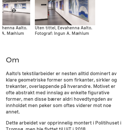
vahenna Aalto.
Uten tittel, Eevahenna Aalto.
un A. Mæhlum
Fotograf: Ingun A. Mæhlum
Om
Aalto’s tekstilarbeider er nesten alltid dominert av
klare geometriske former som firkanter, sirkler og
trekanter, overlappende på hverandre. Motivet er
ofte abstrakt med innslag av enkelte figurative
former, men disse bærer aldri hovedtyngden av
innholdet men peker som oftes viderer mot noe
annet.
Dette arbeidet var opprinnelig montert i Politihuset i
Tromsø, men ble flyttet til UiT i 2018.