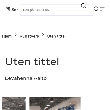
Hopp
til
Søk
K
innhold
Hjem
Kunstverk
Uten tittel
Uten tittel
Eevahenna Aalto