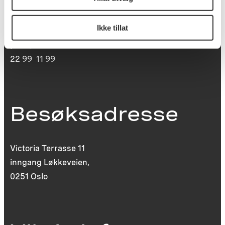
St. Olavs plass
0130 Oslo
Ikke tillat
post@koro.no
22 99 11 99
Besøksadresse
Victoria Terrasse 11
inngang Løkkeveien,
0251 Oslo