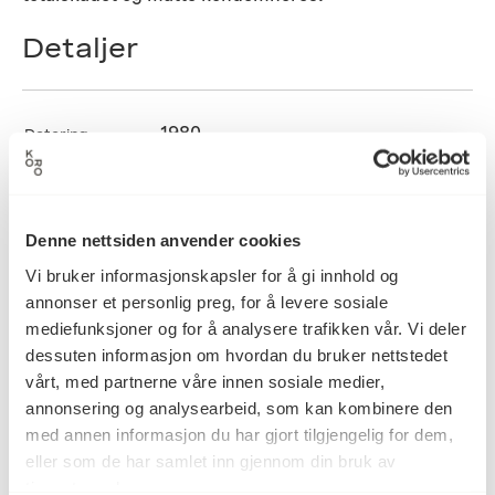
Detaljer
1980
Datering
Ludvig Eikaas
Kunstner
Denne nettsiden anvender cookies
Vi bruker informasjonskapsler for å gi innhold og
annonser et personlig preg, for å levere sosiale
Blandet teknikk, Maleri, Metall,
Kategori
mediefunksjoner og for å analysere trafikken vår. Vi deler
Trearbeid, Veggrelieff
dessuten informasjon om hvordan du bruker nettstedet
vårt, med partnerne våre innen sosiale medier,
annonsering og analysearbeid, som kan kombinere den
Bemalt og bearbeidet møbelplate,
Teknikk og
med annen informasjon du har gjort tilgjengelig for dem,
materiale
nellikspikre
eller som de har samlet inn gjennom din bruk av
tjenestene deres.