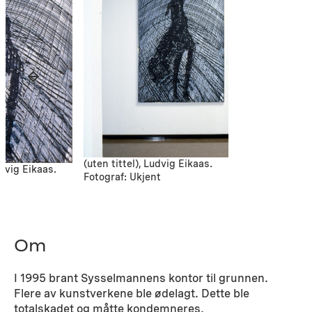
(uten tittel), Ludvig Eikaas.
udvig Eikaas.
Fotograf: Ukjent
nt
Om
I 1995 brant Sysselmannens kontor til grunnen.
Flere av kunstverkene ble ødelagt. Dette ble
totalskadet og måtte kondemneres.