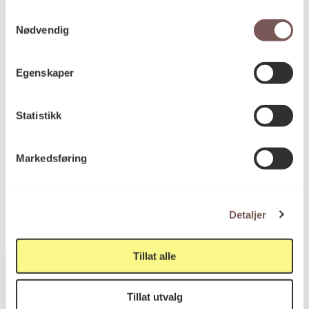
Samtykkevalg
Mål
Nødvendig
Høyde: 150cm
Bredde: 110cm
Egenskaper
KORO.001866
Reference
Statistikk
Markedsføring
Ikke offentlig tilgjengelig
Detaljer
Tillat alle
Tillat utvalg