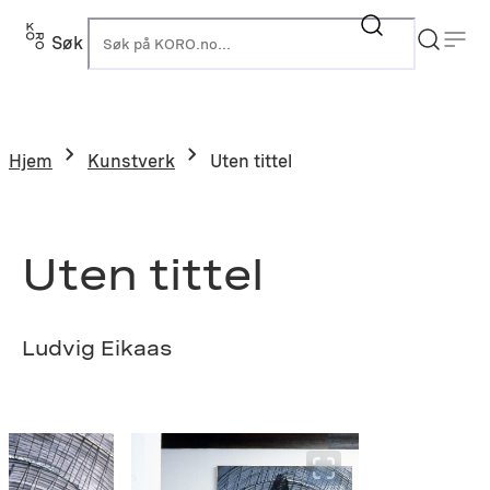
Hopp
til
Søk
K
innhold
Hjem
Kunstverk
Uten tittel
Uten tittel
Ludvig Eikaas