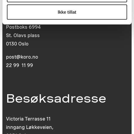
Postadresse
Ikke tillat
Postboks 6994
St. Olavs plass
0130 Oslo
post@koro.no
22 99 11 99
Besøksadresse
Victoria Terrasse 11
inngang Løkkeveien,