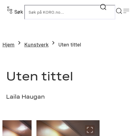
Hopp
til
Søk
K
innhold
Hjem
Kunstverk
Uten tittel
Uten tittel
Laila Haugan