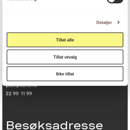
Detaljer
Postadresse
Tillat alle
Postboks 6994
Tillat utvalg
St. Olavs plass
0130 Oslo
Ikke tillat
post@koro.no
22 99 11 99
Besøksadresse