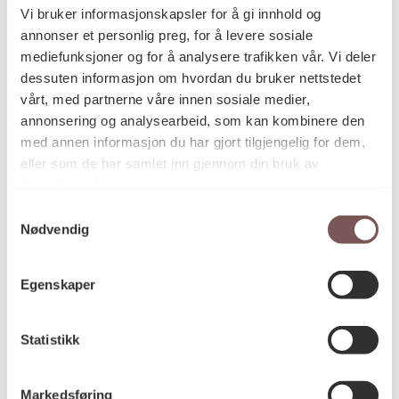
2001
Datering
Vi bruker informasjonskapsler for å gi innhold og
annonser et personlig preg, for å levere sosiale
mediefunksjoner og for å analysere trafikken vår. Vi deler
Laila Haugan
Kunstner
dessuten informasjon om hvordan du bruker nettstedet
vårt, med partnerne våre innen sosiale medier,
annonsering og analysearbeid, som kan kombinere den
med annen informasjon du har gjort tilgjengelig for dem,
Akrylmaling, Maleri
Kategori
eller som de har samlet inn gjennom din bruk av
tjenestene deres.
Samtykkevalg
Vannbasert veggmaling på trevegg
Teknikk og
Nødvendig
materiale
Egenskaper
KORO.004391
Reference
Statistikk
Markedsføring