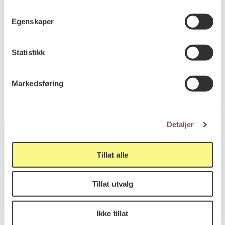
Dybde: 6-10cm
Vekt: 6kg
Egenskaper
Statistikk
KORO.007657
Reference
Markedsføring
Detaljer
Tillat alle
Postadresse
Tillat utvalg
Postboks 6994
Ikke tillat
St. Olavs plass