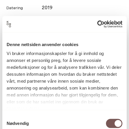
2019
Datering
Jorunn Hancke Øgstad
Kunstner
Denne nettsiden anvender cookies
Vi bruker informasjonskapsler for å gi innhold og
Skulptur
Kategori
annonser et personlig preg, for å levere sosiale
mediefunksjoner og for å analysere trafikken vår. Vi deler
dessuten informasjon om hvordan du bruker nettstedet
Akvarellmaling og tekstilfarge på
Teknikk og
vårt, med partnerne våre innen sosiale medier,
materiale
polypropolene, dekket av epoxy og
annonsering og analysearbeid, som kan kombinere den
skåret ut
med annen informasjon du har gjort tilgjengelig for dem,
eller som de har samlet inn gjennom din bruk av
tjenestene deres.
Mål
Samtykkevalg
Høyde: 30-60cm
Nødvendig
Bredde: 8-18cm