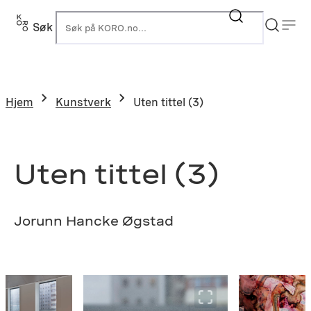
Hopp
til
Søk
K
innhold
Hjem
Kunstverk
Uten tittel (3)
Uten tittel (3)
Jorunn Hancke Øgstad