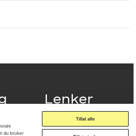
ig
Lenker
Tillat alle
Presse
osiale
Nyhetsbrev
n du bruker
Offentlig postjournal