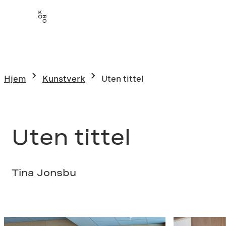
Hopp
til
innhold
Hjem
Kunstverk
Uten tittel
Uten tittel
Tina Jonsbu