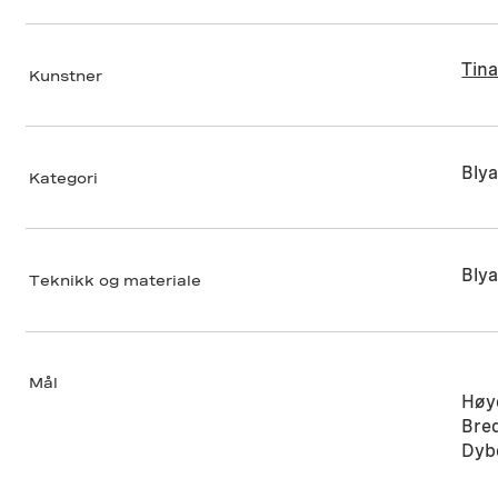
Tin
Kunstner
Blya
Kategori
Blya
Teknikk og materiale
Mål
Høy
Bre
Dyb