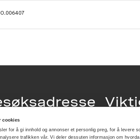
O.006407
esøksadresse
Vikt
info
r cookies
ia Terrasse 11
er for å gi innhold og annonser et personlig preg, for å levere s
g Løkkeveien,
nalysere trafikken vår. Vi deler dessuten informasjon om hvorda