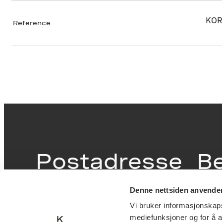
KOR
Reference
Postadresse
B
Denne nettsiden anvende
Postboks 6994
Victor
Vi bruker informasjonskapsl
St. Olavs plass
inngan
mediefunksjoner og for å a