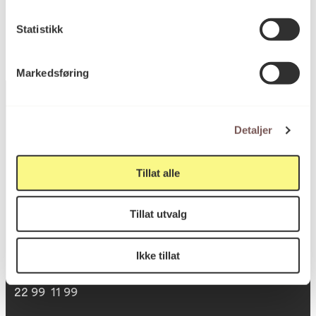
Statistikk
Markedsføring
Detaljer
Postadresse
Tillat alle
Postboks 6994
Tillat utvalg
St. Olavs plass
0130 Oslo
Ikke tillat
post@koro.no
22 99 11 99