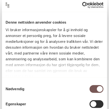
Tekstil, Veggteppe
Kategori
Denne nettsiden anvender cookies
Vi bruker informasjonskapsler for å gi innhold og
Stofftrykk på bommullslerret
Teknikk og
annonser et personlig preg, for å levere sosiale
materiale
mediefunksjoner og for å analysere trafikken vår. Vi deler
dessuten informasjon om hvordan du bruker nettstedet
vårt, med partnerne våre innen sosiale medier,
Mål
annonsering og analysearbeid, som kan kombinere den
Bredde: 250cm
med annen informasjon du har gjort tilgjengelig for dem,
Høyde: 250cm
eller som de har samlet inn gjennom din bruk av
tjenestene deres.
Samtykkevalg
KORO.000722
Reference
Nødvendig
Egenskaper
Ikke offentlig tilgjengelig