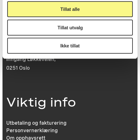
Tillat alle
Besøksadresse
Tillat utvalg
Ikke tillat
Victoria Terrasse 11
inngang Løkkeveien,
0251 Oslo
Viktig info
Utbetaling og fakturering
Personvernerklæring
Om opphavsrett