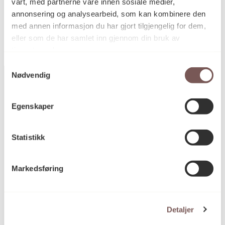
vårt, med partnerne våre innen sosiale medier,
KORO.002825
Reference
annonsering og analysearbeid, som kan kombinere den
med annen informasjon du har gjort tilgjengelig for dem,
eller som de har samlet inn gjennom din bruk av
tjenestene deres.
Samtykkevalg
Nødvendig
Egenskaper
Postadresse
Statistikk
Postboks 6994
St. Olavs plass
Markedsføring
0130 Oslo
post@koro.no
Detaljer
22 99 11 99