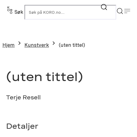
Hopp
til
Søk
K
innhold
Hjem
Kunstverk
(uten tittel)
(uten tittel)
Terje Resell
Detaljer