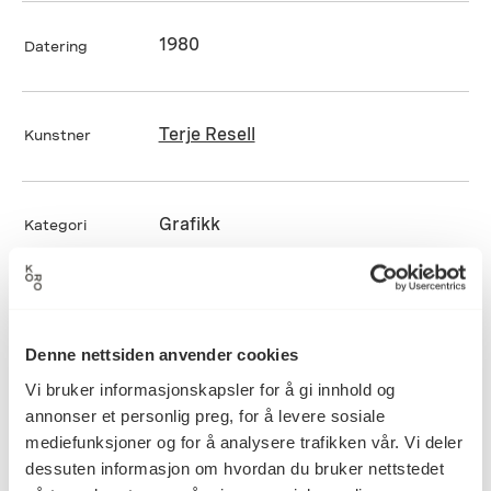
1980
Datering
Terje Resell
Kunstner
Grafikk
Kategori
Mål
Bredde: 0cm
Denne nettsiden anvender cookies
Dybde: 0cm
Diameter: 0cm
Vi bruker informasjonskapsler for å gi innhold og
Høyde: 0cm
annonser et personlig preg, for å levere sosiale
mediefunksjoner og for å analysere trafikken vår. Vi deler
dessuten informasjon om hvordan du bruker nettstedet