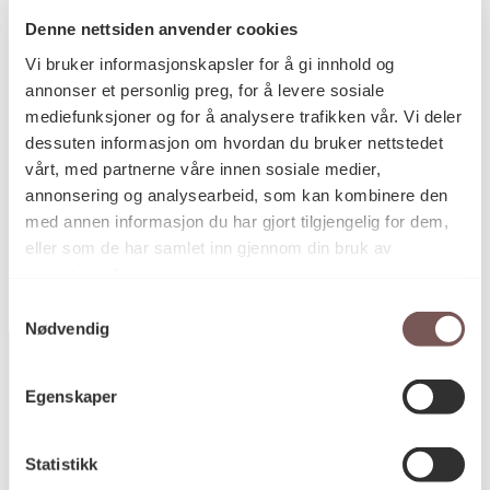
Denne nettsiden anvender cookies
Vi bruker informasjonskapsler for å gi innhold og
Utskåret og oljebeiset furu
Teknikk og
annonser et personlig preg, for å levere sosiale
materiale
mediefunksjoner og for å analysere trafikken vår. Vi deler
dessuten informasjon om hvordan du bruker nettstedet
vårt, med partnerne våre innen sosiale medier,
KORO.001072
annonsering og analysearbeid, som kan kombinere den
Reference
med annen informasjon du har gjort tilgjengelig for dem,
eller som de har samlet inn gjennom din bruk av
tjenestene deres.
Samtykkevalg
Nødvendig
Egenskaper
Postadresse
Statistikk