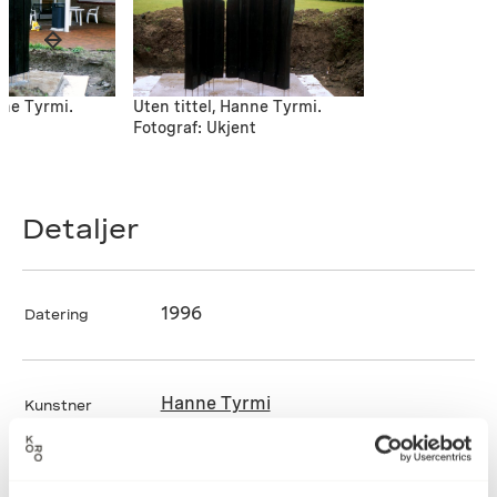
nne Tyrmi.
Uten tittel, Hanne Tyrmi.
nt
Fotograf: Ukjent
Detaljer
1996
Datering
Hanne Tyrmi
Kunstner
Skulptur
Kategori