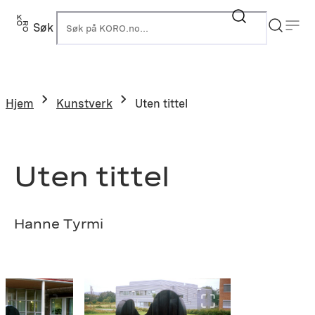
Hopp
til
Søk
K
innhold
Hjem
Kunstverk
Uten tittel
Uten tittel
Hanne Tyrmi