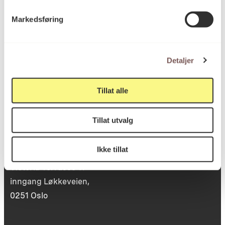
Postboks 6994
Markedsføring
St. Olavs plass
0130 Oslo
Detaljer
post@koro.no
22 99 11 99
Tillat alle
Tillat utvalg
Besøksadresse
Ikke tillat
Victoria Terrasse 11
inngang Løkkeveien,
0251 Oslo