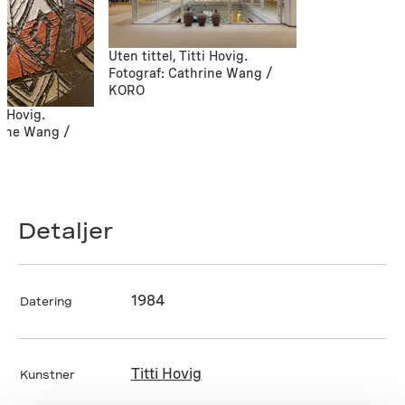
Uten tittel, Titti Hovig.
Fotograf: Cathrine Wang /
KORO
ti Hovig.
rine Wang /
Detaljer
1984
Datering
Titti Hovig
Kunstner