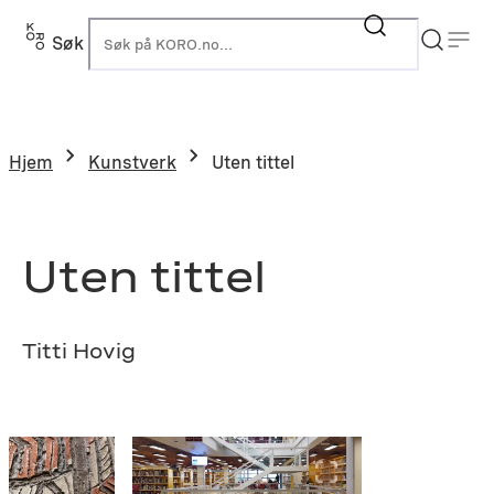
Hopp
til
Søk
K
innhold
Hjem
Kunstverk
Uten tittel
Uten tittel
Titti Hovig