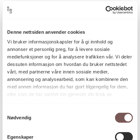
Begitning, Brenning, Keramikk,
Kategori
Kunsthåndverk
Denne nettsiden anvender cookies
Vi bruker informasjonskapsler for å gi innhold og
Rødleire, begitning, brenning
Teknikk og
annonser et personlig preg, for å levere sosiale
materiale
mediefunksjoner og for å analysere trafikken vår. Vi deler
dessuten informasjon om hvordan du bruker nettstedet
vårt, med partnerne våre innen sosiale medier,
Mål
annonsering og analysearbeid, som kan kombinere den
Høyde (krukke 1): 58cm
med annen informasjon du har gjort tilgjengelig for dem,
Diameter (krukke 1): 100,5cm
eller som de har samlet inn gjennom din bruk av
Høyde (krukke 2): 45cm
tjenestene deres.
Diameter (krukke 2): 95cm
Høyde (krukke 3): 52cm
Samtykkevalg
Nødvendig
Diameter (krukke 3): 95cm
Egenskaper