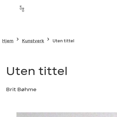
Hopp
til
innhold
Hjem
Kunstverk
Uten tittel
Uten tittel
Brit Bøhme