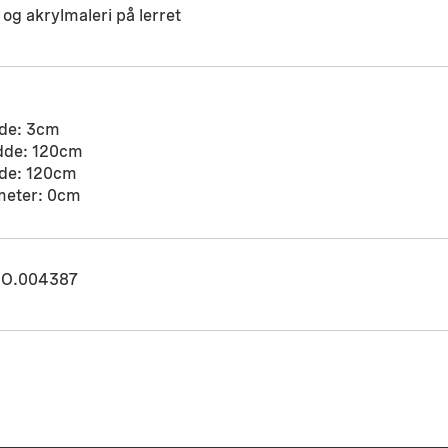
og akrylmaleri på lerret
de: 3cm
dde: 120cm
de: 120cm
meter: 0cm
O.004387