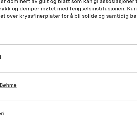
er dominert av gult og blått som kan gi assosiasjoner t
ntrykk og demper møtet med fengselsinstitusjonen. Kun
et over kryssfinerplater for å bli solide og samtidig be
1
t Bøhme
ri