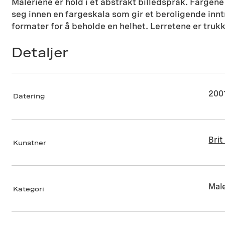
Maleriene er hold i et abstrakt billedspråk. Fargene 
seg innen en fargeskala som gir et beroligende in
formater for å beholde en helhet. Lerretene er trukk
Detaljer
200
Datering
Bri
Kunstner
Male
Kategori