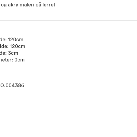
og akrylmaleri på lerret
de: 120cm
dde: 120cm
de: 3cm
meter: 0cm
O.004386