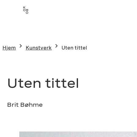
Hopp
til
innhold
Hjem
Kunstverk
Uten tittel
Uten tittel
Brit Bøhme