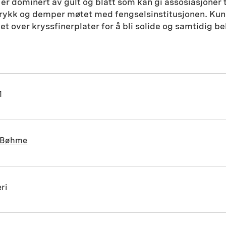
er dominert av gult og blått som kan gi assosiasjoner t
ntrykk og demper møtet med fengselsinstitusjonen. Kun
et over kryssfinerplater for å bli solide og samtidig be
1
t Bøhme
ri