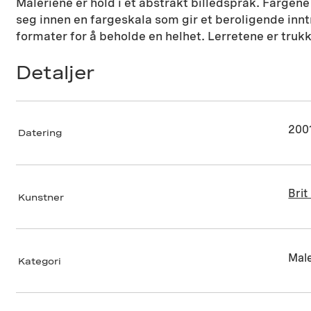
Maleriene er hold i et abstrakt billedspråk. Fargene 
seg innen en fargeskala som gir et beroligende in
formater for å beholde en helhet. Lerretene er trukk
Detaljer
200
Datering
Bri
Kunstner
Male
Kategori