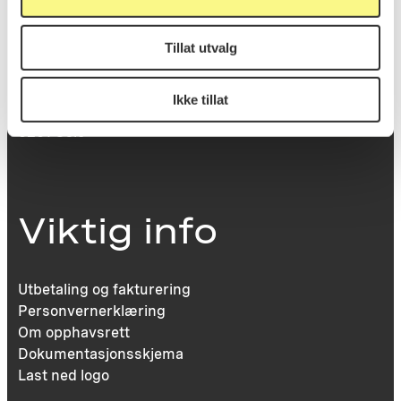
Besøksadresse
Tillat utvalg
Victoria Terrasse 11
Ikke tillat
inngang Løkkeveien,
0251 Oslo
Viktig info
Utbetaling og fakturering
Personvernerklæring
Om opphavsrett
Dokumentasjonsskjema
Last ned logo