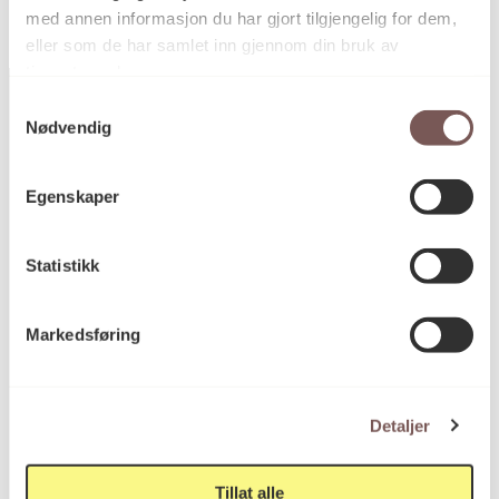
med annen informasjon du har gjort tilgjengelig for dem,
eller som de har samlet inn gjennom din bruk av
tjenestene deres.
Samtykkevalg
Nødvendig
Postadresse
Egenskaper
Postboks 6994
Statistikk
St. Olavs plass
0130 Oslo
Markedsføring
post@koro.no
22 99 11 99
Detaljer
Tillat alle