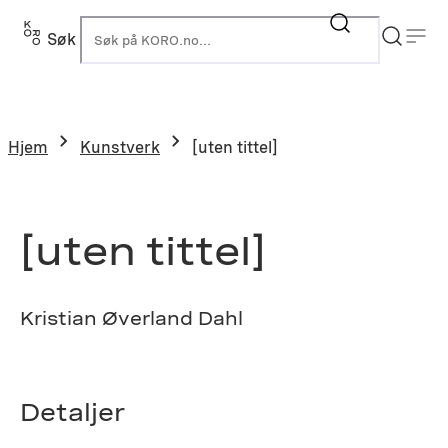
Hopp
til
Søk
K
innhold
Hjem
Kunstverk
[uten tittel]
[uten tittel]
Kristian Øverland Dahl
Detaljer