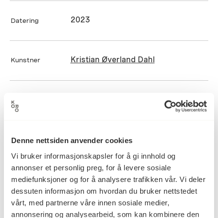
2023
Datering
Kristian Øverland Dahl
Kunstner
Skulptur
Kategori
Støpt gips
Teknikk og
Denne nettsiden anvender cookies
materiale
Vi bruker informasjonskapsler for å gi innhold og
annonser et personlig preg, for å levere sosiale
mediefunksjoner og for å analysere trafikken vår. Vi deler
KORO.008725
Reference
dessuten informasjon om hvordan du bruker nettstedet
vårt, med partnerne våre innen sosiale medier,
annonsering og analysearbeid, som kan kombinere den