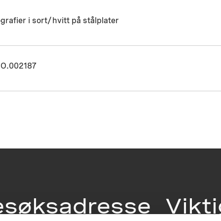
grafier i sort/hvitt på stålplater
O.002187
esøksadresse
Vikt