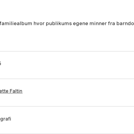
s familiealbum hvor publikums egene minner fra barn
5
tte Faltin
grafi