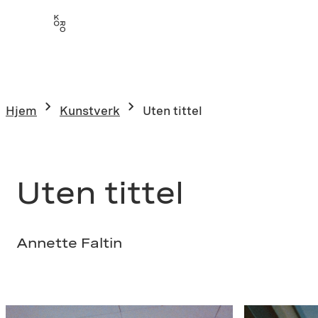
Hopp
til
innhold
Hjem
Kunstverk
Uten tittel
Uten tittel
Annette Faltin