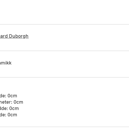
hard Duborgh
amikk
de: 0cm
meter: 0cm
dde: 0cm
de: 0cm