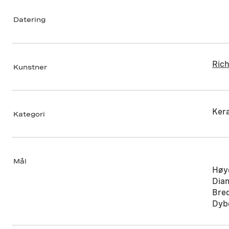
Datering
Ric
Kunstner
Ker
Kategori
Mål
Høy
Dia
Bre
Dyb