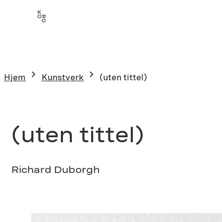
Hopp
til
innhold
Hjem
Kunstverk
(uten tittel)
(uten tittel)
Richard Duborgh