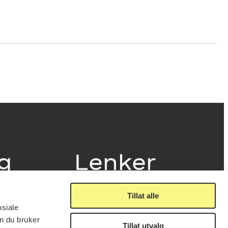
ig
Lenker
Tillat alle
Presse
osiale
Nyhetsbrev
n du bruker
Offentlig postjournal
Tillat utvalg
fakturering