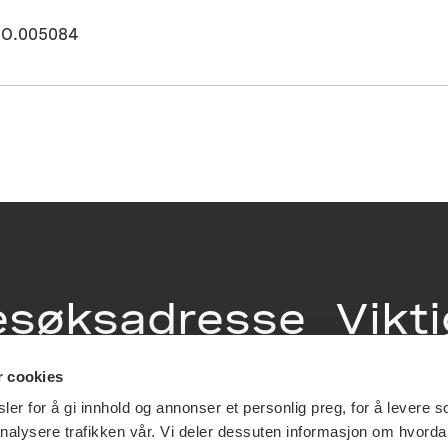
O.005084
esøksadresse
Vikt
info
r cookies
ia Terrasse 11
er for å gi innhold og annonser et personlig preg, for å levere s
g Løkkeveien,
nalysere trafikken vår. Vi deler dessuten informasjon om hvorda
slo
Utbetaling og 