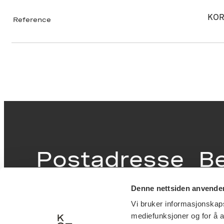
KOR
Reference
Postadresse
B
Denne nettsiden anvende
Postboks 6994
Victor
Vi bruker informasjonskapsl
St. Olavs plass
inngan
mediefunksjoner og for å a
0130 Oslo
0251 O