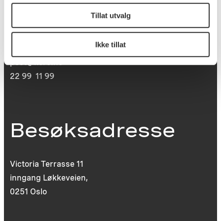
Postboks 6994
Tillat utvalg
St. Olavs plass
0130 Oslo
Ikke tillat
post@koro.no
22 99 11 99
Besøksadresse
Victoria Terrasse 11
inngang Løkkeveien,
0251 Oslo