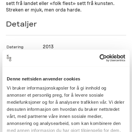
sett frå landet eller «folk flest» sett frå kunsten.
Streken er mjuk, men orda harde.
Detaljer
2013
Datering
Mette K. Hellenes
Kunstner
Denne nettsiden anvender cookies
Vi bruker informasjonskapsler for å gi innhold og
Tegning
annonser et personlig preg, for å levere sosiale
Kategori
mediefunksjoner og for å analysere trafikken vår. Vi deler
dessuten informasjon om hvordan du bruker nettstedet
vårt, med partnerne våre innen sosiale medier,
Tusj og akvarell på papir
Teknikk og
annonsering og analysearbeid, som kan kombinere den
materiale
med annen informasjon du har gjort tilgjengelig for dem,