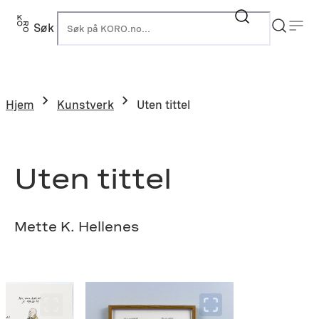
Hopp
til
Søk
K
innhold
Hjem
Kunstverk
Uten tittel
Uten tittel
Mette K. Hellenes