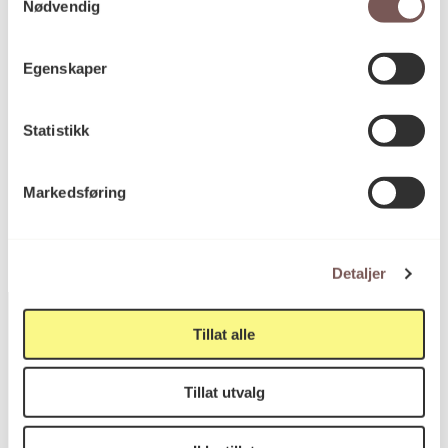
Nødvendig
Mål
Bredde: 40cm
Egenskaper
Høyde: 50cm
Statistikk
KORO.005264
Reference
Markedsføring
Detaljer
Tillat alle
Postadresse
Tillat utvalg