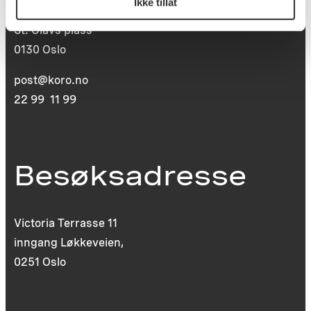
Ikke tillat
Postboks 6994
St. Olavs plass
0130 Oslo
post@koro.no
22 99 11 99
Besøksadresse
Victoria Terrasse 11
inngang Løkkeveien,
0251 Oslo