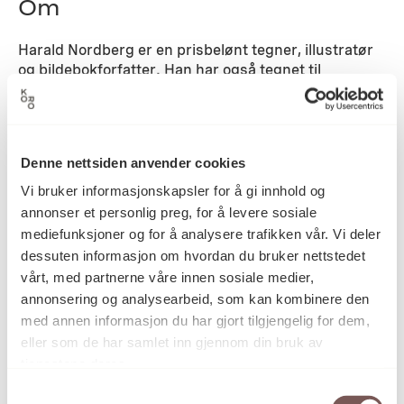
Om
Harald Nordberg er en prisbelønt tegner, illustratør
og bildebokforfatter. Han har også tegnet til
barneprogrammer i NRK/ fjernsynet. Nordbergs
tegninger er preget av lun humor og frodig fantasi.
Detaljer
Denne nettsiden anvender cookies
Vi bruker informasjonskapsler for å gi innhold og
annonser et personlig preg, for å levere sosiale
2001
Datering
mediefunksjoner og for å analysere trafikken vår. Vi deler
dessuten informasjon om hvordan du bruker nettstedet
vårt, med partnerne våre innen sosiale medier,
Harald Nordberg
Kunstner
annonsering og analysearbeid, som kan kombinere den
med annen informasjon du har gjort tilgjengelig for dem,
eller som de har samlet inn gjennom din bruk av
tjenestene deres.
Tegning
Kategori
Samtykkevalg