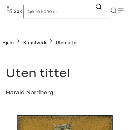
Hopp
til
Søk
K
innhold
Hjem
Kunstverk
Uten tittel
Uten tittel
Harald Nordberg