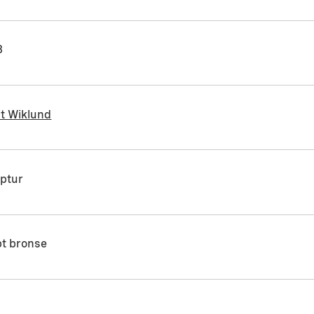
8
it Wiklund
lptur
pt bronse