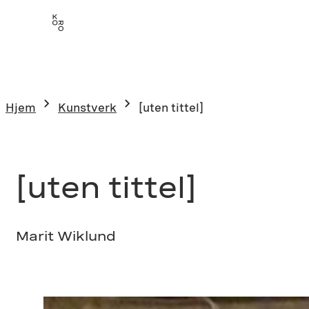
Hopp
til
innhold
Hjem
Kunstverk
[uten tittel]
[uten tittel]
Marit Wiklund