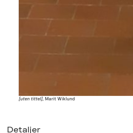
[uten tittel]
, Marit Wiklund
Detaljer