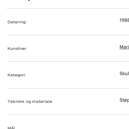
198
Datering
Mar
Kunstner
Sku
Kategori
Stø
Teknikk og materiale
Mål