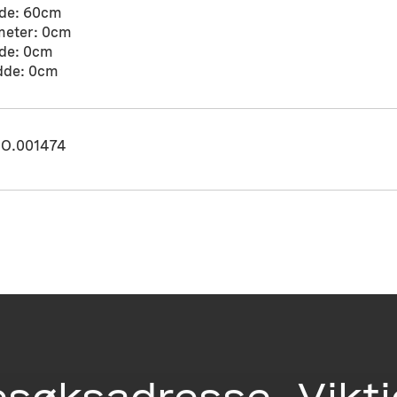
de: 60cm
meter: 0cm
de: 0cm
dde: 0cm
O.001474
esøksadresse
Vikt