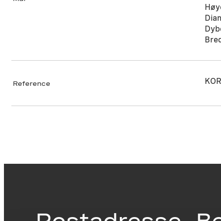
Høy
Dia
Dyb
Bre
KOR
Reference
Postadresse
B