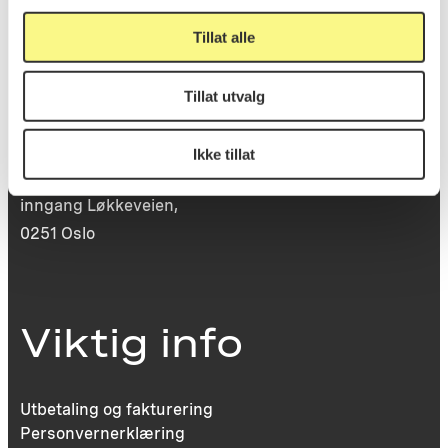
Tillat alle
Besøksadresse
Tillat utvalg
Ikke tillat
Victoria Terrasse 11
inngang Løkkeveien,
0251 Oslo
Viktig info
Utbetaling og fakturering
Personvernerklæring