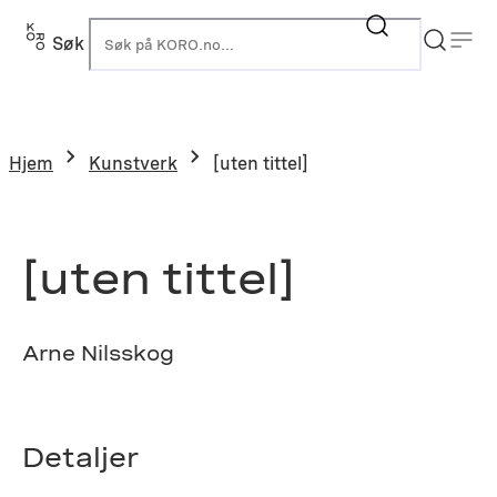
Hopp
til
Søk
K
innhold
Hjem
Kunstverk
[uten tittel]
[uten tittel]
Arne Nilsskog
Detaljer