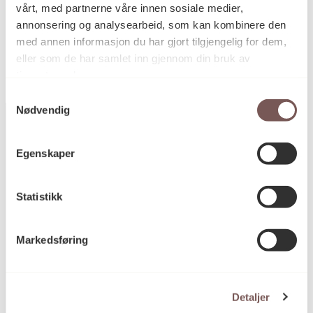
vårt, med partnerne våre innen sosiale medier,
KORO.002769
Reference
annonsering og analysearbeid, som kan kombinere den
med annen informasjon du har gjort tilgjengelig for dem,
eller som de har samlet inn gjennom din bruk av
tjenestene deres.
Samtykkevalg
Nødvendig
Egenskaper
Postadresse
Statistikk
Postboks 6994
Markedsføring
St. Olavs plass
0130 Oslo
post@koro.no
Detaljer
22 99 11 99