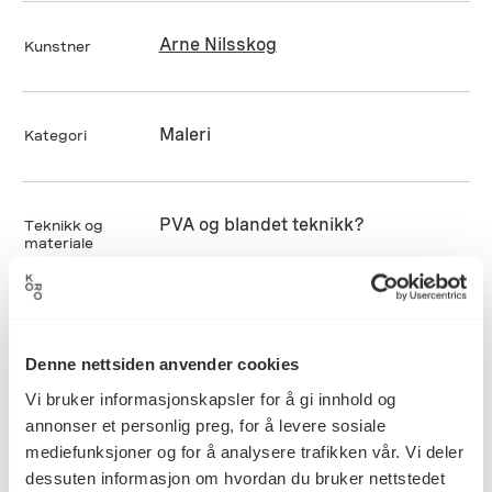
Arne Nilsskog
Kunstner
Maleri
Kategori
PVA og blandet teknikk?
Teknikk og
materiale
Mål
Høyde: 50cm
Denne nettsiden anvender cookies
Bredde: 40cm
Vi bruker informasjonskapsler for å gi innhold og
Diameter: 0cm
annonser et personlig preg, for å levere sosiale
Dybde: 0cm
mediefunksjoner og for å analysere trafikken vår. Vi deler
dessuten informasjon om hvordan du bruker nettstedet