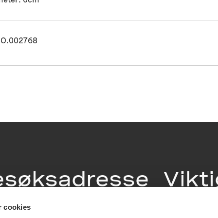
O.002768
esøksadresse
Vikt
info
r cookies
ia Terrasse 11