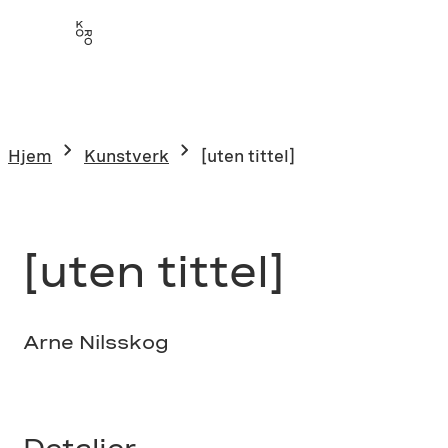
Hopp
til
innhold
Hjem
Kunstverk
[uten tittel]
[uten tittel]
Arne Nilsskog