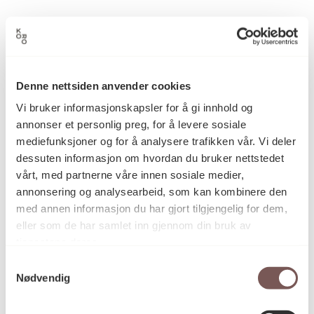
Akvarell, Maleri
Kategori
Akvarellmaling på papir
Teknikk og
Denne nettsiden anvender cookies
materiale
Vi bruker informasjonskapsler for å gi innhold og
annonser et personlig preg, for å levere sosiale
mediefunksjoner og for å analysere trafikken vår. Vi deler
Mål
dessuten informasjon om hvordan du bruker nettstedet
Høyde: 50cm
vårt, med partnerne våre innen sosiale medier,
Bredde: 60cm
annonsering og analysearbeid, som kan kombinere den
med annen informasjon du har gjort tilgjengelig for dem,
eller som de har samlet inn gjennom din bruk av
KORO.006047
Reference
tjenestene deres.
Samtykkevalg
Nødvendig