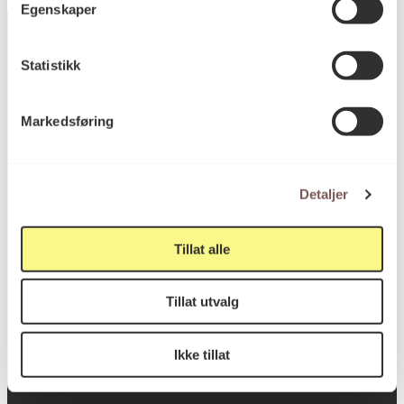
Egenskaper
Statistikk
Postadresse
Markedsføring
Postboks 6994
St. Olavs plass
Detaljer
0130 Oslo
Tillat alle
post@koro.no
22 99 11 99
Tillat utvalg
Ikke tillat
Besøksadresse