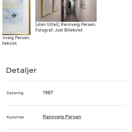
[uten tittel], Rannveig Persen.
Fotograf: Joel Billekvist
Rannveig Persen.
illekvist
Detaljer
1987
Datering
Rannveig Persen
Kunstner