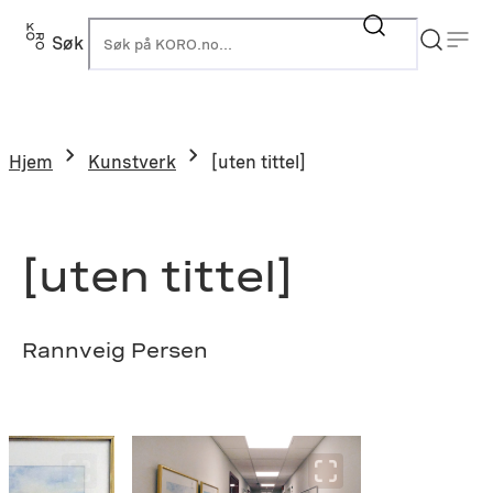
Hopp
til
Søk
K
innhold
Hjem
Kunstverk
[uten tittel]
[uten tittel]
Rannveig Persen