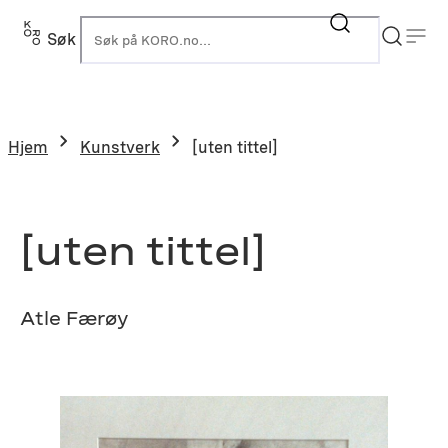
Hopp
til
Søk
K
innhold
Hjem
Kunstverk
[uten tittel]
[uten tittel]
Atle Færøy