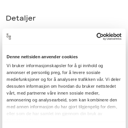
Detaljer
1985
Datering
Denne nettsiden anvender cookies
Atle Færøy
Kunstner
Vi bruker informasjonskapsler for å gi innhold og
annonser et personlig preg, for å levere sosiale
mediefunksjoner og for å analysere trafikken vår. Vi deler
dessuten informasjon om hvordan du bruker nettstedet
Grafikk
Kategori
vårt, med partnerne våre innen sosiale medier,
annonsering og analysearbeid, som kan kombinere den
med annen informasjon du har gjort tilgjengelig for dem,
Papir, trykksverte, kull
Teknikk og
eller som de har samlet inn gjennom din bruk av
materiale
tjenestene deres.