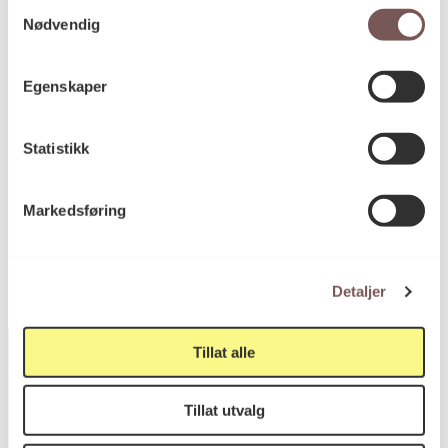
Samtykkevalg
Nødvendig
Mål
Høyde: 0cm
Bredde: 0cm
Egenskaper
Dybde: 0cm
Diameter: 0cm
Statistikk
KORO.005139
Reference
Markedsføring
Detaljer
Tillat alle
Tillat utvalg
Postadresse