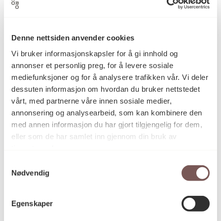
Maleri
Kategori
Denne nettsiden anvender cookies
Vi bruker informasjonskapsler for å gi innhold og
annonser et personlig preg, for å levere sosiale
–
Teknikk og
mediefunksjoner og for å analysere trafikken vår. Vi deler
materiale
dessuten informasjon om hvordan du bruker nettstedet
vårt, med partnerne våre innen sosiale medier,
annonsering og analysearbeid, som kan kombinere den
Mål
med annen informasjon du har gjort tilgjengelig for dem,
Dybde: 0cm
eller som de har samlet inn gjennom din bruk av
Diameter: 0cm
tjenestene deres.
Bredde: 0cm
Høyde: 0cm
Samtykkevalg
Nødvendig
KORO.005153
Reference
Egenskaper