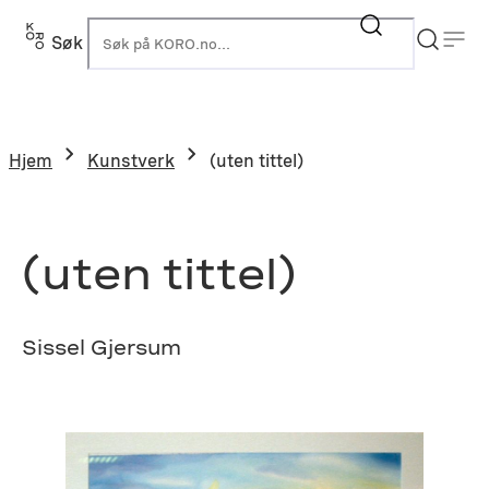
Hopp
til
Søk
K
innhold
Hjem
Kunstverk
(uten tittel)
(uten tittel)
Sissel Gjersum