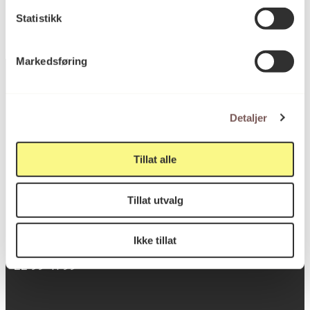
Statistikk
Markedsføring
Detaljer
Postadresse
Tillat alle
Postboks 6994
St. Olavs plass
Tillat utvalg
0130 Oslo
Ikke tillat
post@koro.no
22 99 11 99