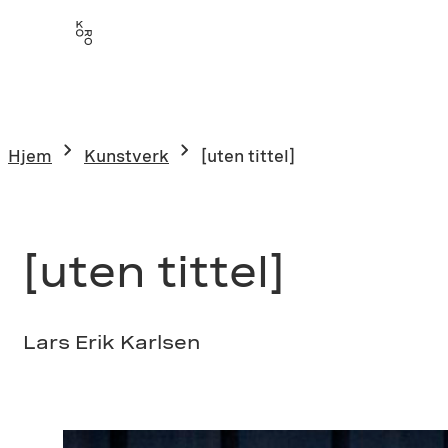
Hopp
til
innhold
Hjem
Kunstverk
[uten tittel]
[uten tittel]
Lars Erik Karlsen