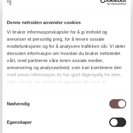
Installasjon
Kategori
Denne nettsiden anvender cookies
Vi bruker informasjonskapsler for å gi innhold og
annonser et personlig preg, for å levere sosiale
Steingodsleire
Teknikk og
mediefunksjoner og for å analysere trafikken vår. Vi deler
materiale
dessuten informasjon om hvordan du bruker nettstedet
vårt, med partnerne våre innen sosiale medier,
annonsering og analysearbeid, som kan kombinere den
Mål
med annen informasjon du har gjort tilgjengelig for dem,
Diameter: 0cm
eller som de har samlet inn gjennom din bruk av
Bredde: 0cm
tjenestene deres.
Høyde: 0cm
Dybde: 0cm
Samtykkevalg
Nødvendig
KORO.005099
Reference
Egenskaper