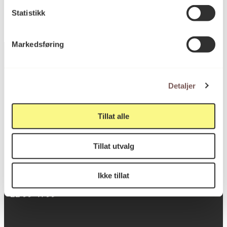
Statistikk
Markedsføring
Detaljer
Postadresse
Tillat alle
Postboks 6994
St. Olavs plass
Tillat utvalg
0130 Oslo
Ikke tillat
post@koro.no
22 99 11 99