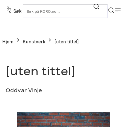
Hopp
til
Søk
K
innhold
Hjem
Kunstverk
[uten tittel]
[uten tittel]
Oddvar Vinje