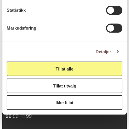
Statistikk
Markedsføring
Detaljer
Postadresse
Tillat alle
Postboks 6994
Tillat utvalg
St. Olavs plass
0130 Oslo
Ikke tillat
post@koro.no
22 99 11 99