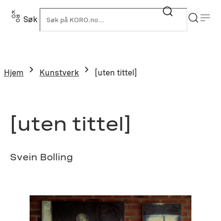
Hopp
til
Søk
K
innhold
Hjem
Kunstverk
[uten tittel]
[uten tittel]
Svein Bolling