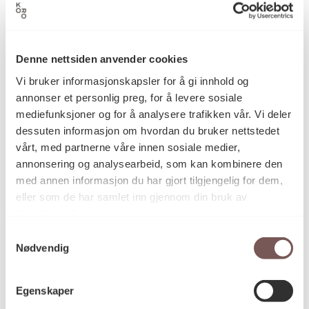
Maleri
Kategori
Denne nettsiden anvender cookies
Vi bruker informasjonskapsler for å gi innhold og
annonser et personlig preg, for å levere sosiale
Oljemaling på lerret
Teknikk og
mediefunksjoner og for å analysere trafikken vår. Vi deler
materiale
dessuten informasjon om hvordan du bruker nettstedet
vårt, med partnerne våre innen sosiale medier,
annonsering og analysearbeid, som kan kombinere den
Mål
med annen informasjon du har gjort tilgjengelig for dem,
Dybde: 0cm
eller som de har samlet inn gjennom din bruk av
Bredde: 0cm
tjenestene deres.
Høyde: 0cm
Samtykkevalg
Diameter: 0cm
Nødvendig
Egenskaper
KORO.001444
Reference