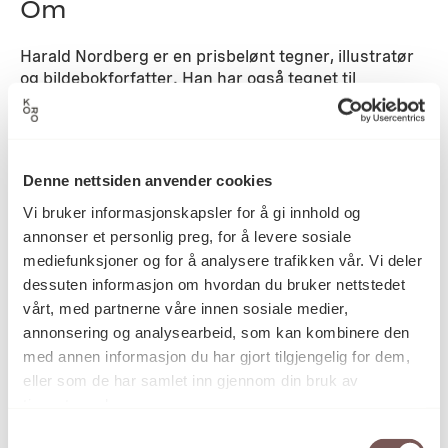
Om
Harald Nordberg er en prisbelønt tegner, illustratør
og bildebokforfatter. Han har også tegnet til
barneprogrammer i NRK/ fjernsynet. Nordbergs
tegninger er preget av lun humor og frodig fantasi.
Detaljer
Denne nettsiden anvender cookies
Vi bruker informasjonskapsler for å gi innhold og
annonser et personlig preg, for å levere sosiale
2001
Datering
mediefunksjoner og for å analysere trafikken vår. Vi deler
dessuten informasjon om hvordan du bruker nettstedet
vårt, med partnerne våre innen sosiale medier,
Harald Nordberg
Kunstner
annonsering og analysearbeid, som kan kombinere den
med annen informasjon du har gjort tilgjengelig for dem,
eller som de har samlet inn gjennom din bruk av
tjenestene deres.
Tegning
Kategori
Samtykkevalg