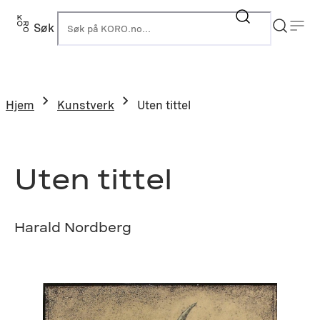
Hopp
til
Søk
K
innhold
Hjem
Kunstverk
Uten tittel
Uten tittel
Harald Nordberg