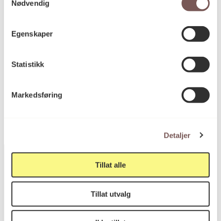
Nødvendig
Mål
Bredde: 40cm
Egenskaper
Høyde: 50cm
Statistikk
KORO.005261
Reference
Markedsføring
Detaljer
Tillat alle
Postadresse
Tillat utvalg