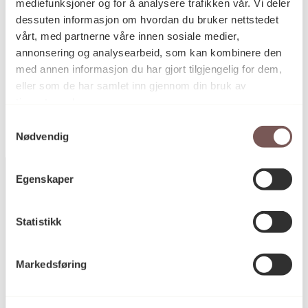
Høyde: 150cm
mediefunksjoner og for å analysere trafikken vår. Vi deler
Bredde: 110cm
dessuten informasjon om hvordan du bruker nettstedet
vårt, med partnerne våre innen sosiale medier,
annonsering og analysearbeid, som kan kombinere den
med annen informasjon du har gjort tilgjengelig for dem,
KORO.003358
Reference
eller som de har samlet inn gjennom din bruk av
tjenestene deres.
Samtykkevalg
Nødvendig
Egenskaper
Postadresse
Statistikk
Markedsføring
Postboks 6994
St. Olavs plass