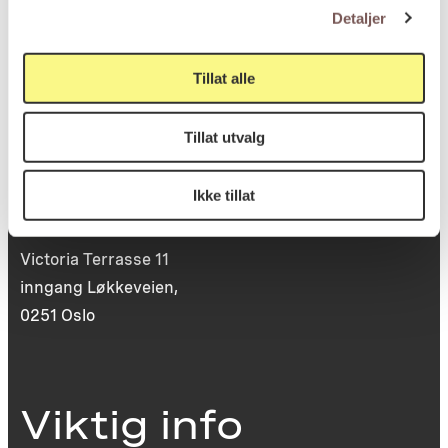
0130 Oslo
Detaljer
post@koro.no
Tillat alle
22 99 11 99
Tillat utvalg
Besøksadresse
Ikke tillat
Victoria Terrasse 11
inngang Løkkeveien,
0251 Oslo
Viktig info