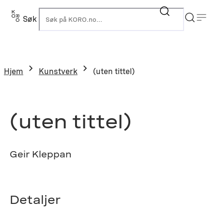
Hopp
til
Søk
K
innhold
Hjem
Kunstverk
(uten tittel)
(uten tittel)
Geir Kleppan
Detaljer