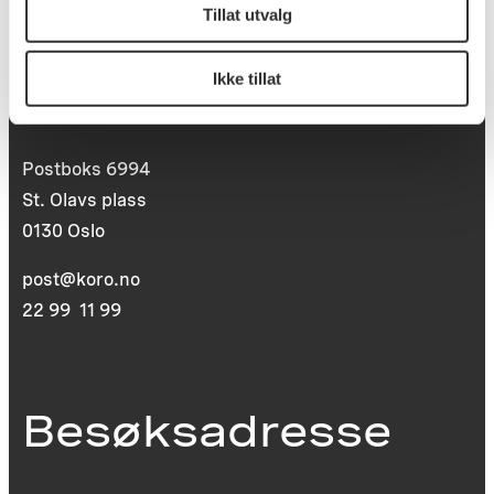
Tillat utvalg
Postadresse
Ikke tillat
Postboks 6994
St. Olavs plass
0130 Oslo
post@koro.no
22 99 11 99
Besøksadresse