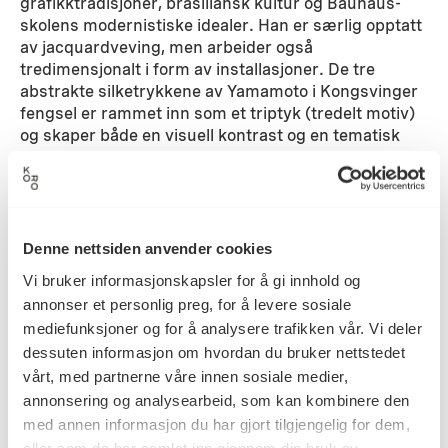
grafikktradisjoner, brasiliansk kultur og Bauhaus-
skolens modernistiske idealer. Han er særlig opptatt
av jacquardveving, men arbeider også
tredimensjonalt i form av installasjoner. De tre
abstrakte silketrykkene av Yamamoto i Kongsvinger
fengsel er rammet inn som et triptyk (tredelt motiv)
og skaper både en visuell kontrast og en tematisk
sammenheng til Rosas arbeider.
Detaljer
Denne nettsiden anvender cookies
Vi bruker informasjonskapsler for å gi innhold og
2015
Datering
annonser et personlig preg, for å levere sosiale
mediefunksjoner og for å analysere trafikken vår. Vi deler
dessuten informasjon om hvordan du bruker nettstedet
Kiyoshi Yamamoto
Kunstner
vårt, med partnerne våre innen sosiale medier,
annonsering og analysearbeid, som kan kombinere den
med annen informasjon du har gjort tilgjengelig for dem,
Grafikk
Kategori
eller som de har samlet inn gjennom din bruk av