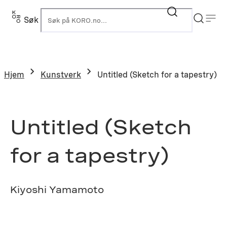
Hopp
til
Søk
K
innhold
Hjem
Kunstverk
Untitled (Sketch for a tapestry)
Untitled (Sketch
for a tapestry)
Kiyoshi Yamamoto