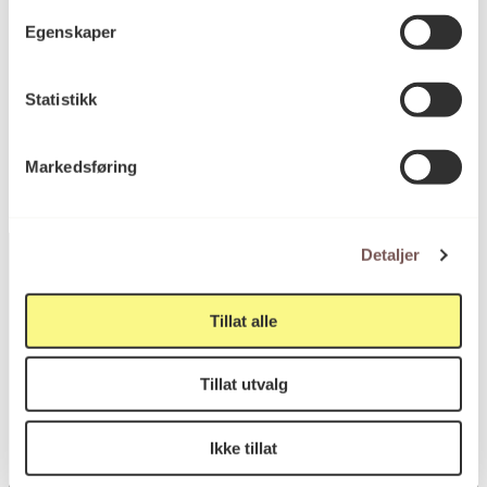
Dybde: 0cm
Egenskaper
KORO.006110
Reference
Statistikk
Markedsføring
Detaljer
Tillat alle
Postadresse
Tillat utvalg
Postboks 6994
Ikke tillat
St. Olavs plass
0130 Oslo