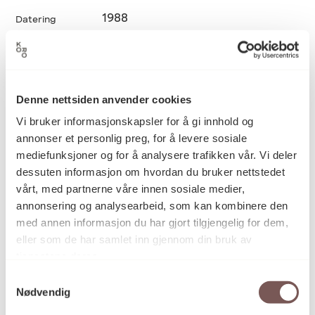
1988
Datering
Hanne Borchgrevink
Kunstner
Denne nettsiden anvender cookies
Vi bruker informasjonskapsler for å gi innhold og
Maleri
Kategori
annonser et personlig preg, for å levere sosiale
mediefunksjoner og for å analysere trafikken vår. Vi deler
dessuten informasjon om hvordan du bruker nettstedet
vårt, med partnerne våre innen sosiale medier,
Akrylmaling på papir
Teknikk og
materiale
annonsering og analysearbeid, som kan kombinere den
med annen informasjon du har gjort tilgjengelig for dem,
eller som de har samlet inn gjennom din bruk av
tjenestene deres.
Mål
Høyde: 60cm
Samtykkevalg
Bredde: 70cm
Nødvendig
Diameter: 0cm