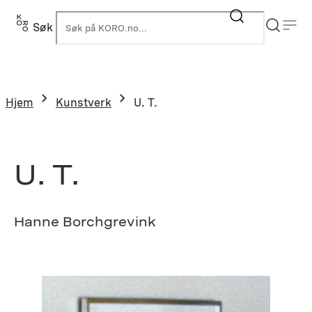
Hopp
til
Søk
K
innhold
Hjem
Kunstverk
U. T.
U. T.
Hanne Borchgrevink