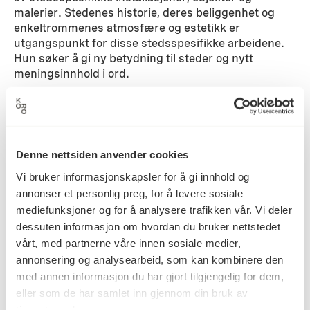
malerier. Stedenes historie, deres beliggenhet og
enkeltrommenes atmosfære og estetikk er
utgangspunkt for disse stedsspesifikke arbeidene.
Hun søker å gi ny betydning til steder og nytt
meningsinnhold i ord.
Detaljer
Denne nettsiden anvender cookies
2010
Datering
Vi bruker informasjonskapsler for å gi innhold og
annonser et personlig preg, for å levere sosiale
mediefunksjoner og for å analysere trafikken vår. Vi deler
Aud Marit Skarrebo Holmen
Kunstner
dessuten informasjon om hvordan du bruker nettstedet
vårt, med partnerne våre innen sosiale medier,
annonsering og analysearbeid, som kan kombinere den
Vegginstallasjon
Kategori
med annen informasjon du har gjort tilgjengelig for dem,
eller som de har samlet inn gjennom din bruk av
tjenestene deres.