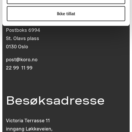
Postadresse
Ikke tillat
Postboks 6994
St. Olavs plass
0130 Oslo
post@koro.no
22 99 11 99
Besøksadresse
Victoria Terrasse 11
inngang Løkkeveien,