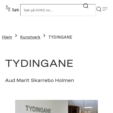
Hopp
til
Søk
K
innhold
Hjem
Kunstverk
TYDINGANE
TYDINGANE
Aud Marit Skarrebo Holmen