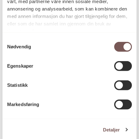
vårt, med partnerne våre innen sosiale medier,
Vibeke Jensen
annonsering og analysearbeid, som kan kombinere den
Kunstnere
Fitzgerald Scott
med annen informasjon du har gjort tilgjengelig for dem,
eller som de har samlet inn gjennom din bruk av
tjenestene deres.
Skulptur
Kategori
Samtykkevalg
Nødvendig
Sveisede stålrammer og herdede
Teknikk og
Egenskaper
materiale
glassplater med pålimte bokstaver
Statistikk
Mål
Bredde: 175cm
Markedsføring
Høyde: 175cm
Dybde: 175cm
Detaljer