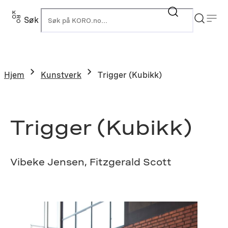
Hopp
til
Søk
K
innhold
Hjem
Kunstverk
Trigger (Kubikk)
Trigger (Kubikk)
Vibeke Jensen, Fitzgerald Scott