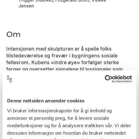
Trigger (Kubikk)
, Fitzgerald Scott, Vibeke
Jensen
Om
Intensjonen med skulpturen er å speile folks
tilstedeværelse og fravær i bygningens sosiale
fellesrom. Kubens «indre øye» forfølger sterke
farger og oversetter signalene til lyssignaler som
kringkastes fra en lyskube i byggets andre etasje.
Man blir sett og man ser at man blir sett.
Detaljer
Denne nettsiden anvender cookies
Vi bruker informasjonskapsler for å gi innhold og
annonser et personlig preg, for å levere sosiale
2010
Datering
mediefunksjoner og for å analysere trafikken vår. Vi deler
dessuten informasjon om hvordan du bruker nettstedet