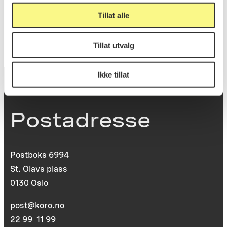
KORO.006457
Reference
Tillat alle
Tillat utvalg
Ikke tillat
Postadresse
Postboks 6994
St. Olavs plass
0130 Oslo
post@koro.no
22 99 11 99