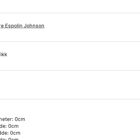
re Espolin Johnson
ikk
meter: 0cm
de: 0cm
dde: 0cm
de: 0cm