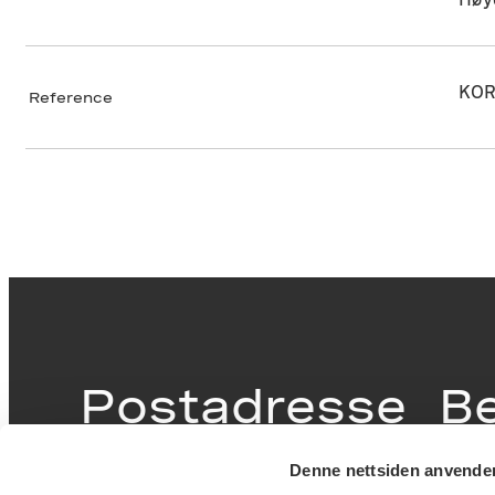
KOR
Reference
Postadresse
B
Denne nettsiden anvende
Postboks 6994
Victor