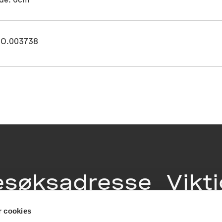
O.003738
esøksadresse
Vikt
info
r cookies
ia Terrasse 11