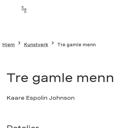
Hopp
til
innhold
Hjem
Kunstverk
Tre gamle menn
Tre gamle menn
Kaare Espolin Johnson