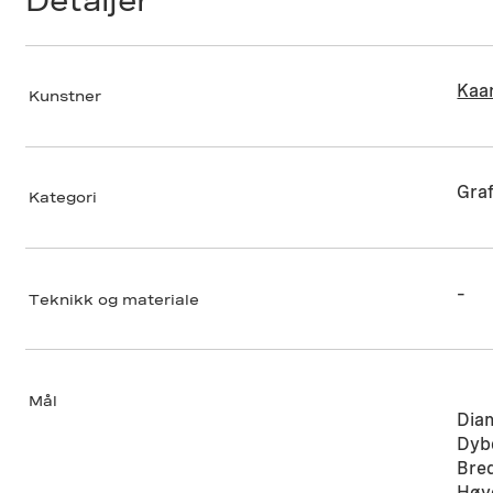
Detaljer
Kaa
Kunstner
Graf
Kategori
–
Teknikk og materiale
Mål
Dia
Dyb
Bre
Høy