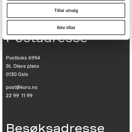
Tillat utvalg
Ikke tillat
Postadresse
Postboks 6994
St. Olavs plass
0130 Oslo
post@koro.no
22 99 11 99
Besøksadresse