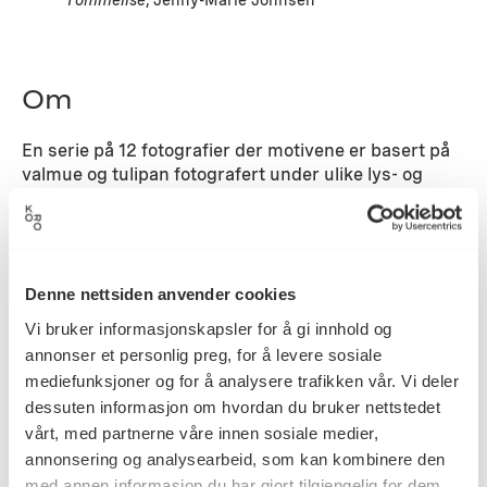
Tommelise
, Jenny-Marie Johnsen
Om
En serie på 12 fotografier der motivene er basert på
valmue og tulipan fotografert under ulike lys- og
værforhold. Ideen er å bringe positive energier inn i
miljøet.
Detaljer
Denne nettsiden anvender cookies
Vi bruker informasjonskapsler for å gi innhold og
annonser et personlig preg, for å levere sosiale
2010
Datering
mediefunksjoner og for å analysere trafikken vår. Vi deler
dessuten informasjon om hvordan du bruker nettstedet
vårt, med partnerne våre innen sosiale medier,
Jenny-Marie Johnsen
Kunstner
annonsering og analysearbeid, som kan kombinere den
med annen informasjon du har gjort tilgjengelig for dem,