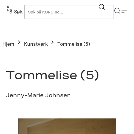
Hopp
til
Søk
K
innhold
Hjem
Kunstverk
Tommelise (5)
Tommelise (5)
Jenny-Marie Johnsen