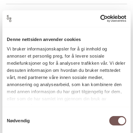
2010
Datering
Denne nettsiden anvender cookies
Jenny-Marie Johnsen
Kunstner
Vi bruker informasjonskapsler for å gi innhold og
annonser et personlig preg, for å levere sosiale
mediefunksjoner og for å analysere trafikken vår. Vi deler
Fotografi
Kategori
dessuten informasjon om hvordan du bruker nettstedet
vårt, med partnerne våre innen sosiale medier,
annonsering og analysearbeid, som kan kombinere den
Fotografi trykket på PVC plate
Teknikk og
med annen informasjon du har gjort tilgjengelig for dem,
materiale
eller som de har samlet inn gjennom din bruk av
tjenestene deres.
Samtykkevalg
Mål
Nødvendig
Bredde: 160cm
Høyde: 100cm