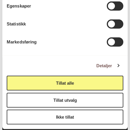
Egenskaper
KORO.006235
Reference
Statistikk
Markedsføring
Detaljer
Postadresse
Tillat alle
Tillat utvalg
Postboks 6994
St. Olavs plass
Ikke tillat
0130 Oslo