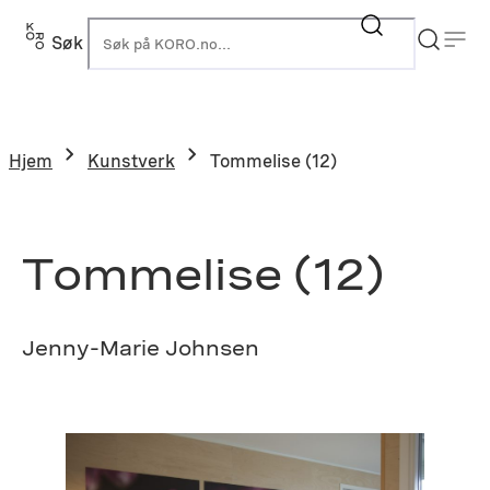
Hopp
til
Søk
K
innhold
Hjem
Kunstverk
Tommelise (12)
Tommelise (12)
Jenny-Marie Johnsen