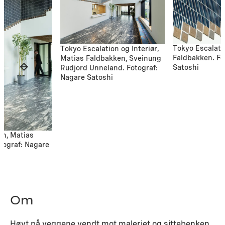
Tokyo Escalati
Tokyo Escalation og Interiør,
Faldbakken. Fo
Matias Faldbakken, Sveinung
Satoshi
Rudjord Unneland. Fotograf:
Nagare Satoshi
on, Matias
tograf: Nagare
Om
Høyt på veggene vendt mot maleriet og sittebenken