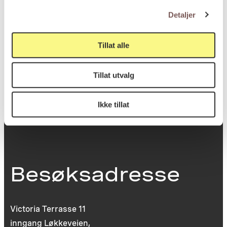
Postadresse
Detaljer
Tillat alle
Postboks 6994
St. Olavs plass
Tillat utvalg
0130 Oslo
post@koro.no
Ikke tillat
22 99 11 99
Besøksadresse
Victoria Terrasse 11
inngang Løkkeveien,