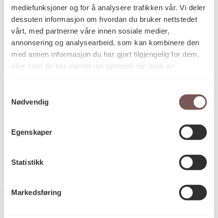
mediefunksjoner og for å analysere trafikken vår. Vi deler
dessuten informasjon om hvordan du bruker nettstedet
Fliselegging, Installasjon, Keramikk,
Kategori
vårt, med partnerne våre innen sosiale medier,
Vegginstallasjon
annonsering og analysearbeid, som kan kombinere den
med annen informasjon du har gjort tilgjengelig for dem,
eller som de har samlet inn gjennom din bruk av
Japanske keramiske fliser
tjenestene deres.
Teknikk og
materiale
Samtykkevalg
Nødvendig
KORO.008965
Reference
Egenskaper
Statistikk
Markedsføring