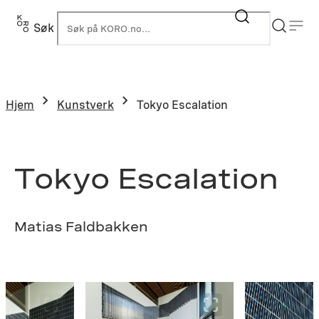
Hopp
til
Søk
K
innhold
Hjem
Kunstverk
Tokyo Escalation
Tokyo Escalation
Matias Faldbakken