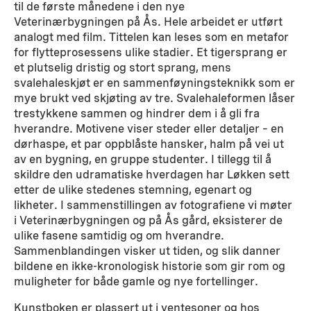
til de første månedene i den nye
Veterinærbygningen på Ås. Hele arbeidet er utført
analogt med film. Tittelen kan leses som en metafor
for flytteprosessens ulike stadier. Et tigersprang er
et plutselig dristig og stort sprang, mens
svalehaleskjøt er en sammenføyningsteknikk som er
mye brukt ved skjøting av tre. Svalehaleformen låser
trestykkene sammen og hindrer dem i å gli fra
hverandre. Motivene viser steder eller detaljer – en
dørhaspe, et par oppblåste hansker, halm på vei ut
av en bygning, en gruppe studenter. I tillegg til å
skildre den udramatiske hverdagen har Løkken sett
etter de ulike stedenes stemning, egenart og
likheter. I sammenstillingen av fotografiene vi møter
i Veterinærbygningen og på Ås gård, eksisterer de
ulike fasene samtidig og om hverandre.
Sammenblandingen visker ut tiden, og slik danner
bildene en ikke-kronologisk historie som gir rom og
muligheter for både gamle og nye fortellinger.
Kunstboken er plassert ut i ventesoner og hos