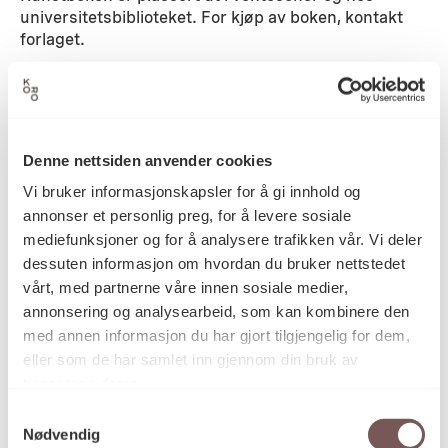
universitetsbiblioteket. For kjøp av boken, kontakt
forlaget.
Fotograf og design: Line Bøhmer Løkken
Typografi: Blank Blank, Petri Henriksson
Omslag: Wibalin Recycled Arizona
Denne nettsiden anvender cookies
Oversettelse: Ethan Rafal
Vi bruker informasjonskapsler for å gi innhold og
annonser et personlig preg, for å levere sosiale
Papir: Fedrigoni Tatami 115g, Munken Lynx 120g.
mediefunksjoner og for å analysere trafikken vår. Vi deler
dessuten informasjon om hvordan du bruker nettstedet
Trykkeri: DZA Druckerei zu Altenburg GmbH
vårt, med partnerne våre innen sosiale medier,
Forlag: Multipress
annonsering og analysearbeid, som kan kombinere den
med annen informasjon du har gjort tilgjengelig for dem,
Detaljer
eller som de har samlet inn gjennom din bruk av
tjenestene deres.
Samtykkevalg
2022
Datering
Nødvendig