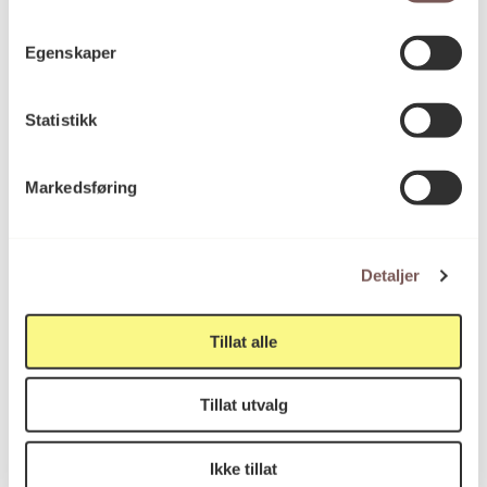
Egenskaper
Line Bøhmer Løkken
Kunstner
Statistikk
Kunstbok, Publikasjoner
Kategori
Markedsføring
Kunstbok
Teknikk og
materiale
Detaljer
Tillat alle
Mål
Opplag: 300stk.
Høyde: 26.5cm
Tillat utvalg
Bredde: 19.5cm
Antall sider: 101
Ikke tillat