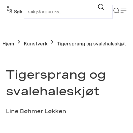
Hopp
til
Søk
K
innhold
Hjem
Kunstverk
Tigersprang og svalehaleskjøt
Tigersprang og
svalehaleskjøt
Line Bøhmer Løkken