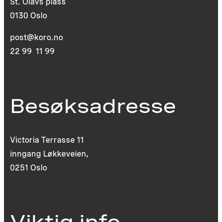
St. Olavs plass
0130 Oslo
post@koro.no
22 99 11 99
Besøksadresse
Victoria Terrasse 11
inngang Løkkeveien,
0251 Oslo
Viktig info