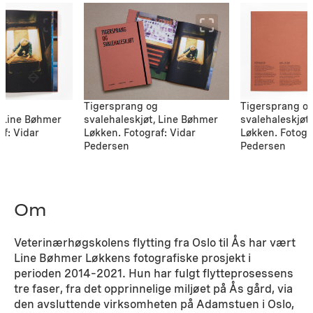
Tigersprang o
g
Tigersprang og
svalehaleskjøt
, Line Bøhmer
svalehaleskjøt, Line Bøhmer
Løkken. Fotogr
af: Vidar
Løkken. Fotograf: Vidar
Pedersen
Pedersen
Om
Veterinærhøgskolens flytting fra Oslo til Ås har vært
Line Bøhmer Løkkens fotografiske prosjekt i
perioden 2014–2021. Hun har fulgt flytteprosessens
tre faser, fra det opprinnelige miljøet på Ås gård, via
den avsluttende virksomheten på Adamstuen i Oslo,