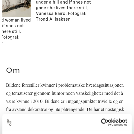
under a hill and if shes not
gone she lives there still,
Vanessa Baird. Fotograf:
Trond A. Isaksen
ld woman lived
d if shes not
here still,
 Fotograf:
en
Om
Bildene forestiller kvinner i problematiske hverdagssituasjoner,
og tematiserer gjennom humor noen vanskeligheter med det å
være kvinne i 2010. Bildene er i utgangspunktet trivielle og er
fra avstand dekorative og lite påtrengende. De har et nostalgisk
viktoriansk uttrykk vi gjenkjenner fra eldre illustrerte skolebøker
inspirert av opplysningstiden.