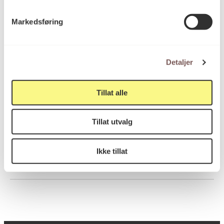
Markedsføring
Penn og akvarell på papir
Teknikk og
materiale
Detaljer
Mål
Tillat alle
Bredde: 51cm
Dybde: 2cm
Høyde: 65cm
Tillat utvalg
Ikke tillat
KORO.006302
Reference