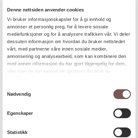
Mange av figurene på tegningene har ansiktstrekk som ligner
Denne nettsiden anvender cookies
kunstnerens og åpner for en personlig dimensjon i bildene.
Vi bruker informasjonskapsler for å gi innhold og
Humor brukes aktivt som virkemiddel og fungerer som forløser
annonser et personlig preg, for å levere sosiale
i individets streben med hverdagslige utfordringer og katastrofer.
mediefunksjoner og for å analysere trafikken vår. Vi deler
På den måten kan historiene bildene forteller være noe vi alle
dessuten informasjon om hvordan du bruker nettstedet
kjenner oss igjen i og gjør oss i stand til å se oss selv.
vårt, med partnerne våre innen sosiale medier,
annonsering og analysearbeid, som kan kombinere den
Detaljer
med annen informasjon du har gjort tilgjengelig for dem,
eller som de har samlet inn gjennom din bruk av
tjenestene deres.
2010
Datering
Samtykkevalg
Nødvendig
Vanessa Baird
Kunstner
Egenskaper
Statistikk
Akvarell, Pennetegning, Tegning
Kategori