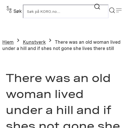
Hopp
til
Søk
K
innhold
Hjem
Kunstverk
There was an old woman lived
under a hill and if shes not gone she lives there still
There was an old
woman lived
under a hill and if
shes not gone she