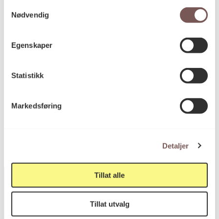
Samtykkevalg
Nødvendig
Mål
Høyde: 90cm
Egenskaper
Bredde: 120cm
Dybde: 20cm
Statistikk
KORO.006918
Markedsføring
Reference
Detaljer
Tillat alle
Tillat utvalg
Postadresse