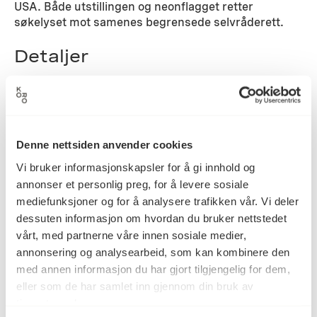
USA. Både utstillingen og neonflagget retter
søkelyset mot samenes begrensede selvråderett.
Detaljer
2006
Datering
Denne nettsiden anvender cookies
Vi bruker informasjonskapsler for å gi innhold og
Kjersti Andvig
Kunstnere
Lars Laumann
annonser et personlig preg, for å levere sosiale
mediefunksjoner og for å analysere trafikken vår. Vi deler
dessuten informasjon om hvordan du bruker nettstedet
vårt, med partnerne våre innen sosiale medier,
Lysinstallasjon
Kategori
annonsering og analysearbeid, som kan kombinere den
med annen informasjon du har gjort tilgjengelig for dem,
eller som de har samlet inn gjennom din bruk av
Neonskilt
Teknikk og
tjenestene deres.
materiale