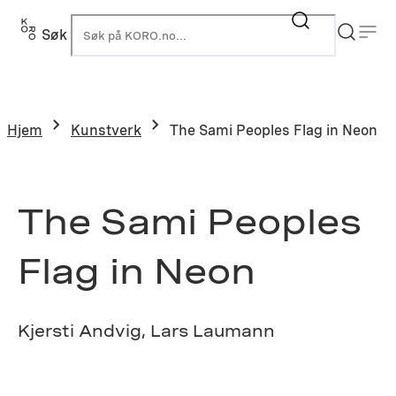
Hopp
til
Søk
K
innhold
Hjem
Kunstverk
The Sami Peoples Flag in Neon
The Sami Peoples
Flag in Neon
Kjersti Andvig, Lars Laumann