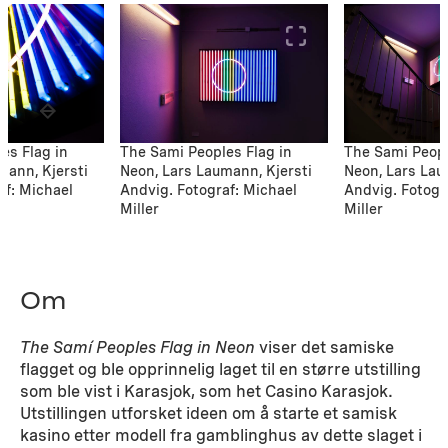
es Flag in
The Sami Peoples Flag in
The Sami Peopl
mann, Kjersti
Neon, Lars Laumann, Kjersti
Neon, Lars Lau
af: Michael
Andvig. Fotograf: Michael
Andvig. Fotogr
Miller
Miller
Om
The Samí Peoples Flag in Neon
viser det samiske
flagget og ble opprinnelig laget til en større utstilling
som ble vist i Karasjok, som het Casino Karasjok.
Utstillingen utforsket ideen om å starte et samisk
kasino etter modell fra gamblinghus av dette slaget i