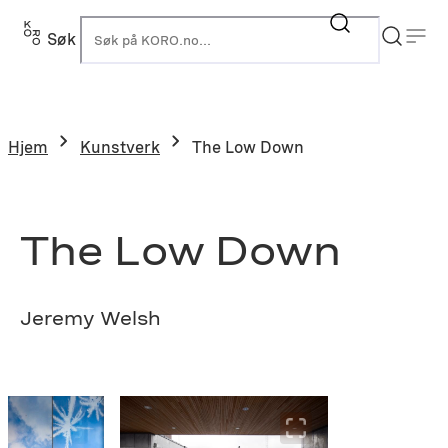
Hopp
til
Søk
K
innhold
Hjem
Kunstverk
The Low Down
The Low Down
Jeremy Welsh