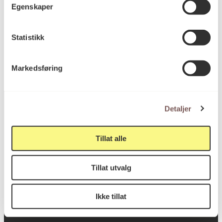
Egenskaper
KORO.006359
Reference
Statistikk
Markedsføring
Detaljer
Postadresse
Tillat alle
Tillat utvalg
Postboks 6994
St. Olavs plass
Ikke tillat
0130 Oslo