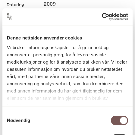
2009
Datering
Jeremy Welsh
Kunstner
Denne nettsiden anvender cookies
Vi bruker informasjonskapsler for å gi innhold og
Vegginstallasjon
Kategori
annonser et personlig preg, for å levere sosiale
mediefunksjoner og for å analysere trafikken vår. Vi deler
dessuten informasjon om hvordan du bruker nettstedet
vårt, med partnerne våre innen sosiale medier,
Digitalt bearbeidede fotografier som
Teknikk og
annonsering og analysearbeid, som kan kombinere den
materiale
er silketrykket på galvaniserte
med annen informasjon du har gjort tilgjengelig for dem,
metallplater
eller som de har samlet inn gjennom din bruk av
tjenestene deres.
Samtykkevalg
Mål
Nødvendig
Høyde: 24m
Bredde: 30m