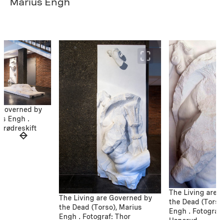
Marius Engh
 Governed by
us Engh .
Brødreskift
The Living are
The Living are Governed by
the Dead (Tors
the Dead (Torso), Marius
Engh . Fotograf
Engh . Fotograf: Thor