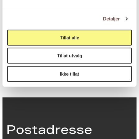
Mål
Detaljer
Høyde: 231cm
Bredde: 83cm
Dybde: 43cm
Tillat alle
Tillat utvalg
KORO.006521
Reference
Ikke tillat
Postadresse