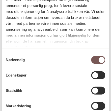
han tilført ei flate utan innhald.
annonser et personlig preg, for å levere sosiale
mediefunksjoner og for å analysere trafikken vår. Vi deler
Detaljer
dessuten informasjon om hvordan du bruker nettstedet
vårt, med partnerne våre innen sosiale medier,
annonsering og analysearbeid, som kan kombinere den
med annen informasjon du har gjort tilgjengelig for dem,
2012
Datering
eller som de har samlet inn gjennom din bruk av
tjenestene deres.
Samtykkevalg
Marius Engh
Kunstner
Nødvendig
Egenskaper
Installasjon
Kategori
Statistikk
Gipsavstøpning med
Teknikk og
materiale
stålforsterkninger
Markedsføring