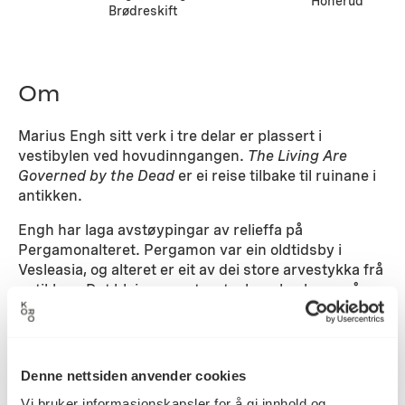
Honerud
Brødreskift
Om
Marius Engh sitt verk i tre delar er plassert i
vestibylen ved hovudinngangen.
The Living Are
Governed by the Dead
er ei reise tilbake til ruinane i
antikken.
Engh har laga avstøypingar av relieffa på
Pergamonalteret. Pergamon var ein oldtidsby i
Vesleasia, og alteret er eit av dei store arvestykka frå
antikken. Det blei grave ut av tyske arkeologar på
slutten av 1800-talet og står i dag i Berlin. Frå ei av
frisene som utgjer alteret, har Engh valt ut og
reprodusert gipsavstøypingar av tre seksjonar kor
frisa er grovt skadd.
Denne nettsiden anvender cookies
Der han ikkje har hatt tilgang til ornamentikken, har
Vi bruker informasjonskapsler for å gi innhold og