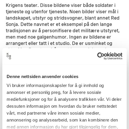
Krigens teater. Disse bildene viser både soldater i
tjeneste og utenfor tjeneste. Noen bilder viser mål i
landskapet, utstyr og stridsvogner, blant annet Red
Sonja. Dette navnet er et eksempel på den lange
tradisjonen av å personifisere det militære utstyret,
men med noe galgenhumor. Ingen av bildene er
arrangert eller tatt i et studio. De er usminket og
ekte. Men Bengtson håper at komposisjonen i
bildene vil bidra til en følelse av et teater.
Detaljer
Denne nettsiden anvender cookies
Vi bruker informasjonskapsler for å gi innhold og
2005
annonser et personlig preg, for å levere sosiale
Datering
mediefunksjoner og for å analysere trafikken vår. Vi deler
dessuten informasjon om hvordan du bruker nettstedet
vårt, med partnerne våre innen sosiale medier,
Jim Bengston
Kunstner
annonsering og analysearbeid, som kan kombinere den
med annen informasjon du har gjort tilgjengelig for dem,