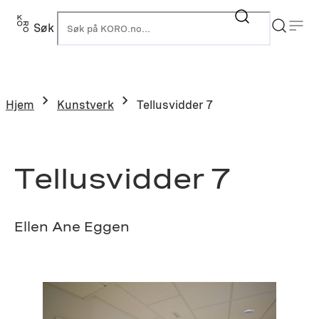
Hopp
til
Søk
K
innhold
Hjem
Kunstverk
Tellusvidder 7
Tellusvidder 7
Ellen Ane Eggen