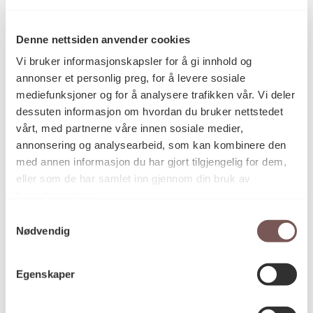
Denne nettsiden anvender cookies
Fotografi
Kategori
Vi bruker informasjonskapsler for å gi innhold og
annonser et personlig preg, for å levere sosiale
mediefunksjoner og for å analysere trafikken vår. Vi deler
Innrammet, håndkopiert
Teknikk og
dessuten informasjon om hvordan du bruker nettstedet
materiale
baryttfotografi på aluminiumsplate
vårt, med partnerne våre innen sosiale medier,
annonsering og analysearbeid, som kan kombinere den
med annen informasjon du har gjort tilgjengelig for dem,
Mål
eller som de har samlet inn gjennom din bruk av
Bredde: 126cm
tjenestene deres.
Høyde: 65.5cm
Samtykkevalg
Nødvendig
KORO.006793
Reference
Egenskaper