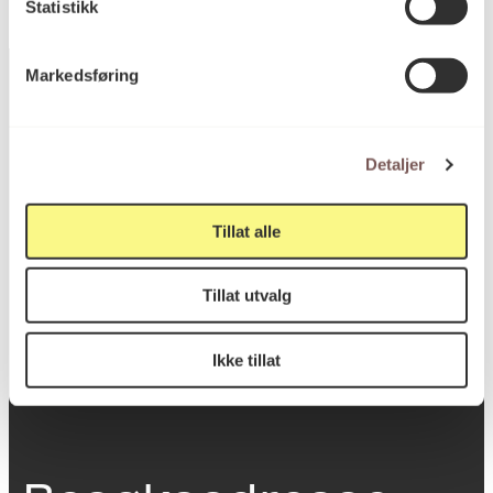
Statistikk
Markedsføring
Postadresse
Detaljer
Tillat alle
Postboks 6994
St. Olavs plass
Tillat utvalg
0130 Oslo
post@koro.no
Ikke tillat
22 99 11 99