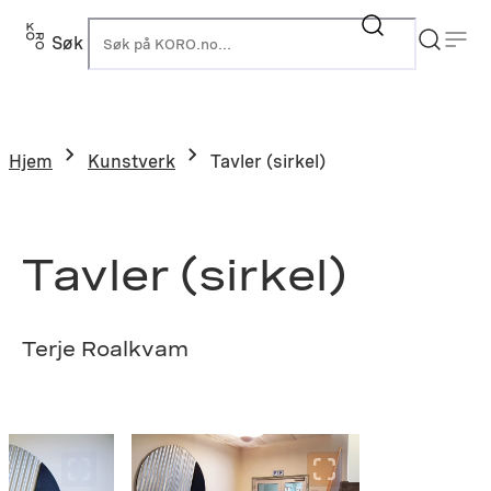
Hopp
til
Søk
K
innhold
Hjem
Kunstverk
Tavler (sirkel)
Tavler (sirkel)
Terje Roalkvam