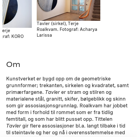
Tavler (sirkel), Terje
Roalkvam. Fotograf: Acharya
 Terje
Larissa
ograf: KORO
Om
Kunstverket er bygd opp om de geometriske
grunnformer; trekanten, sirkelen og kvadratet, samt
primærfargene.
Tavler
er stram og stilren og
materialene stål, granitt, skifer, bølgeblikk og skinn
som gir assosiasjonsgrunnlag. Roalkvam har jobbet
med form i forhold til rommet som er fra tidlig
femtitall, og som har blitt pusset opp. Tittelen
Tavler
gir flere assosiasjoner bl.a. langt tilbake i tid
til steintavle og her og nå i overensstemmelse med