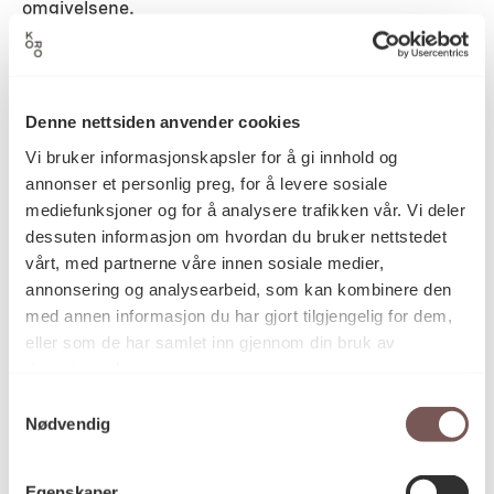
omgivelsene.
Detaljer
Denne nettsiden anvender cookies
1995
Datering
Vi bruker informasjonskapsler for å gi innhold og
annonser et personlig preg, for å levere sosiale
mediefunksjoner og for å analysere trafikken vår. Vi deler
Terje Roalkvam
dessuten informasjon om hvordan du bruker nettstedet
Kunstner
vårt, med partnerne våre innen sosiale medier,
annonsering og analysearbeid, som kan kombinere den
med annen informasjon du har gjort tilgjengelig for dem,
Vegginstallasjon
Kategori
eller som de har samlet inn gjennom din bruk av
tjenestene deres.
Samtykkevalg
Galvanisert bølgeblikk og oksehud
Teknikk og
Nødvendig
materiale
Egenskaper