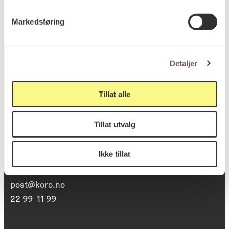
Markedsføring
Detaljer
Postadresse
Tillat alle
Tillat utvalg
Postboks 6994
St. Olavs plass
Ikke tillat
0130 Oslo
post@koro.no
22 99 11 99