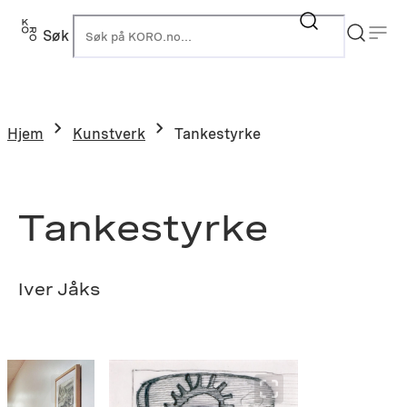
Hopp
til
Søk
K
innhold
Hjem
Kunstverk
Tankestyrke
Tankestyrke
Iver Jåks