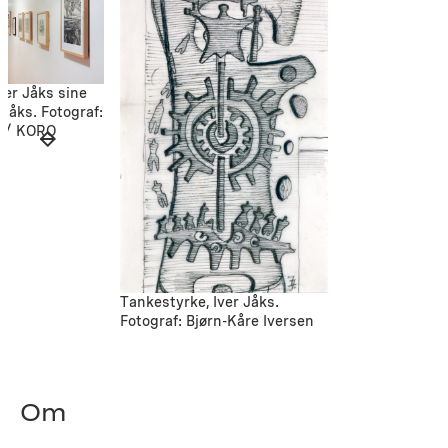
ver Jåks sine
 Jåks. Fotograf:
 / KORO
Tankestyrke, Iver Jåks.
Fotograf: Bjørn-Kåre Iversen
Om