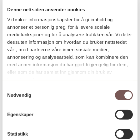
Iver Jåks
Kunstner
Denne nettsiden anvender cookies
Vi bruker informasjonskapsler for å gi innhold og
annonser et personlig preg, for å levere sosiale
Blyanttegning, Tegning
mediefunksjoner og for å analysere trafikken vår. Vi deler
Kategori
dessuten informasjon om hvordan du bruker nettstedet
vårt, med partnerne våre innen sosiale medier,
annonsering og analysearbeid, som kan kombinere den
Blyant på papir
Teknikk og
med annen informasjon du har gjort tilgjengelig for dem,
materiale
eller som de har samlet inn gjennom din bruk av
tjenestene deres.
Samtykkevalg
Mål
Nødvendig
Høyde: 25.5cm
Bredde: 15.5cm
Egenskaper
KORO.005980
Reference
Statistikk