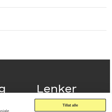
ig
Lenker
Tillat alle
Presse
osiale
Nyhetsbrev