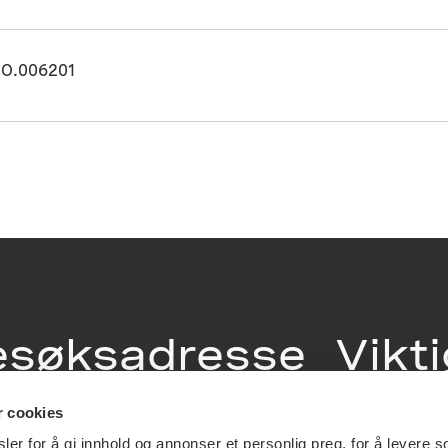
O.006201
esøksadresse
Vikt
info
r cookies
ia Terrasse 11
er for å gi innhold og annonser et personlig preg, for å levere s