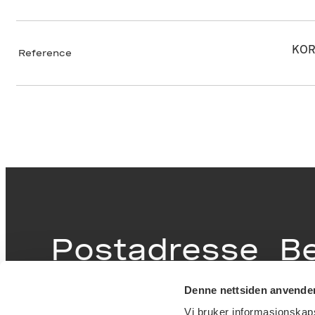
KOR
Reference
Postadresse
B
Denne nettsiden anvende
Postboks 6994
Victor
Vi bruker informasjonskapsl