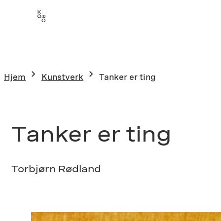
Hopp
til
innhold
Hjem
Kunstverk
Tanker er ting
Tanker er ting
Torbjørn Rødland