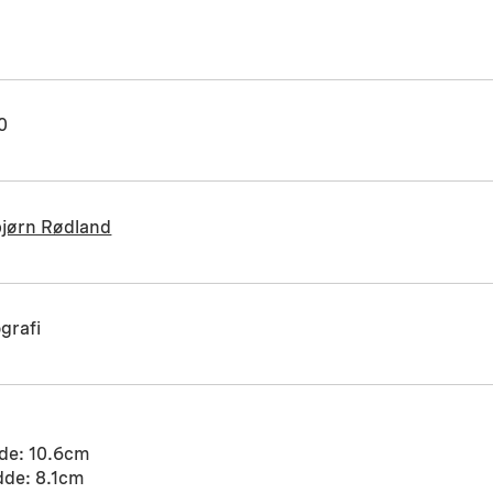
0
bjørn Rødland
grafi
de: 10.6cm
dde: 8.1cm